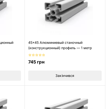
ционный
45×45 Алюминиевый станочный
(конструкционный) профиль — 1 метр
0
745
грн
из
5
Закінчився