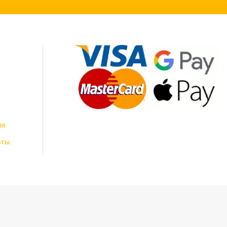
ля
рты