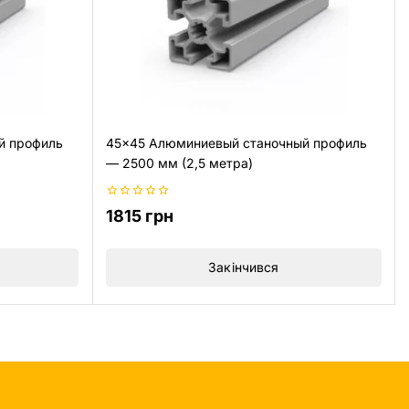
й профиль
45×45 Алюминиевый станочный профиль
— 2500 мм (2,5 метра)
0
1815
грн
из
5
Закінчився