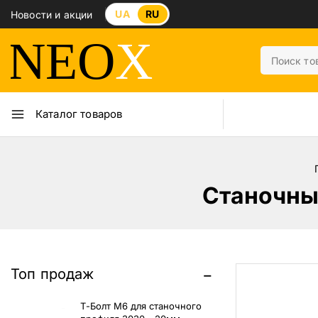
UA
RU
Новости и акции
Каталог товаров
Станочны
Топ продаж
Т-Болт М6 для станочного