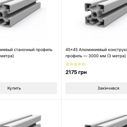
иевый станочный профиль
45×45 Алюминиевый конструк
 метра)
профиль — 3000 мм (3 метра)
0
2175
грн
из
5
Купить
Закінчився