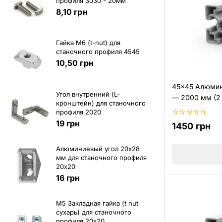
профиля 3030 - 20мм
8,10
грн
Гайка М6 (t-nut) для
станочного профиля 4545
10,50
грн
45×45 Алюмин
Угол внутренний (L-
— 2000 мм (2
кронштейн) для станочного
профиля 2020
19
грн
0
1450
грн
из
5
Алюминиевый угол 20х28
мм для станочного профиля
20х20
16
грн
M5 Закладная гайка (t nut
сухарь) для станочного
профиля 20х20