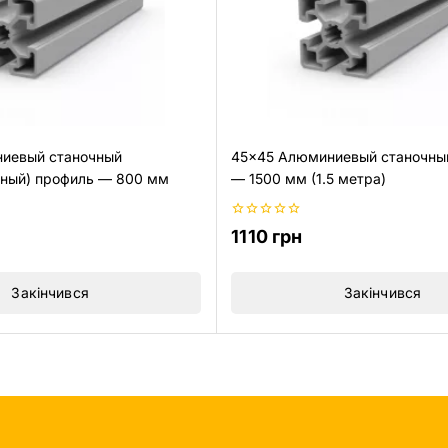
иевый станочный
45×45 Алюминиевый станочны
нный) профиль — 800 мм
— 1500 мм (1.5 метра)
0
1110
грн
из
5
Закінчився
Закінчився