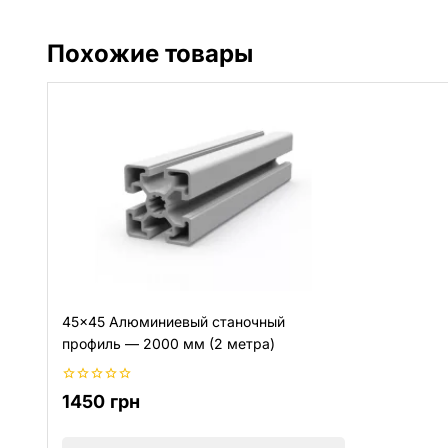
Похожие товары
45×45 Алюминиевый станочный
профиль — 2000 мм (2 метра)
0
1450
грн
из
5