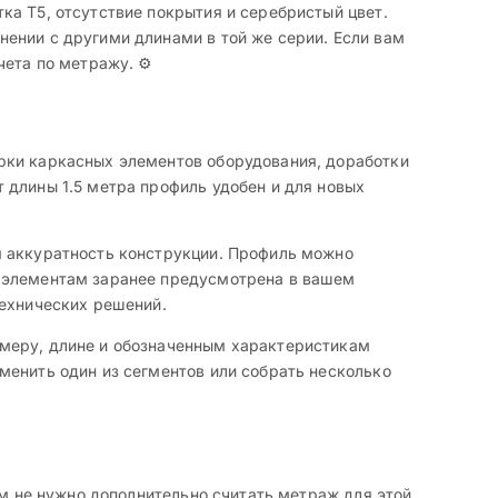
ка Т5, отсутствие покрытия и серебристый цвет.
ении с другими длинами в той же серии. Если вам
ета по метражу. ⚙️
рки каркасных элементов оборудования, доработки
 длины 1.5 метра профиль удобен и для новых
я аккуратность конструкции. Профиль можно
м элементам заранее предусмотрена в вашем
технических решений.
змеру, длине и обозначенным характеристикам
менить один из сегментов или собрать несколько
ам не нужно дополнительно считать метраж для этой