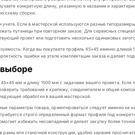
олучаете конкретную длину, указанную в названии и характери
ю схему сборки.
и учете. Если в мастерской используются разные типоразмеры
ежать путаницы при повторном заказе. Для сервисных специал
твующий проект или подготовить несколько одинаковых загото
уемость. Когда вы покупаете профиль 45×45 именно длиной 15
роятность ошибки на этапе комплектации заказа и делает под
 выборе
45×45 мм и длину 1500 мм с задачами вашего проекта. Если п
роверить требования к крепежу, соединителям и общей компон
следующей обработки в вашей мастерской.
ые параметры товара, ориентироваться следует именно на них
м требуется строго определенный формат профиля под конкрет
омогает избежать несовпадений и делает закупку более точной
в рамы или станочной конструкции, удобно заранее просчитат