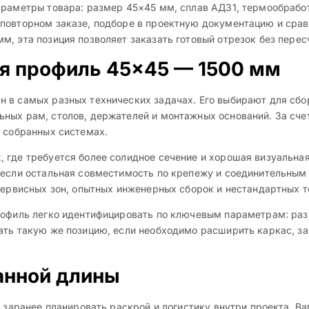
араметры товара: размер 45×45 мм, сплав АД31, термообработ
повторном заказе, подборе в проектную документацию и сравн
, эта позиция позволяет заказать готовый отрезок без пересч
ся профиль 45×45 — 1500 мм
 в самых разных технических задачах. Его выбирают для сбо
ных рам, столов, держателей и монтажных оснований. За счет
е собранных системах.
 где требуется более солидное сечение и хорошая визуальна
, если остальная совместимость по крепежу и соединительны
 сервисных зон, опытных инженерных сборок и нестандартных 
рофиль легко идентифицировать по ключевым параметрам: ра
ать такую же позицию, если необходимо расширить каркас, за
анной длины
т заранее планировать раскрой и логистику внутри проекта. В