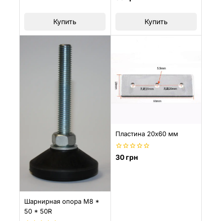
из
5
Купить
Купить
Пластина 20х60 мм
0
30
грн
из
5
Шарнирная опора M8 *
50 * 50R