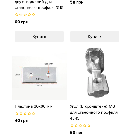
0
двухсторонний для
58
грн
из
станочного профиля 1515
5
0
60
грн
из
5
Купить
Купить
Пластина 30х60 мм
Угол (L-кронштейн) М8
для станочного профиля
4545
0
40
грн
из
5
0
58
грн