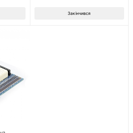
5
Закінчився