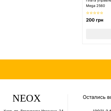
Плата управле
Mega 2560
0
200
грн
из
5
Остались в
Киев, пр. Владимира Ивасюка, 24,