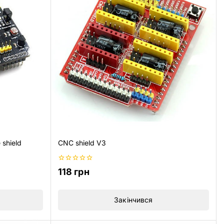
shield
CNC shield V3
0
118
грн
из
5
Закінчився