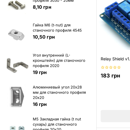
профиля 3030 - 20мм
8,10
грн
Гайка М6 (t-nut) для
станочного профиля 4545
10,50
грн
Угол внутренний (L-
Relay Shield v1
кронштейн) для станочного
профиля 2020
19
грн
0
183
грн
из
5
Алюминиевый угол 20х28
мм для станочного профиля
20х20
16
грн
M5 Закладная гайка (t nut
сухарь) для станочного
профиля 20х20