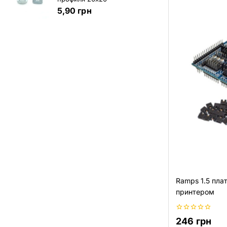
5,90
грн
Ramps 1.5 пла
принтером
0
246
грн
из