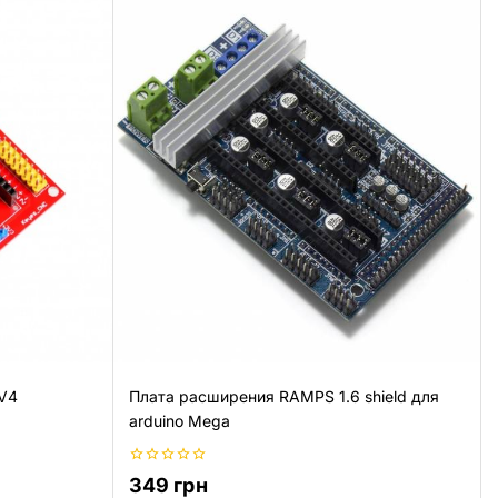
 V4
Плата расширения RAMPS 1.6 shield для
arduino Mega
0
349
грн
из