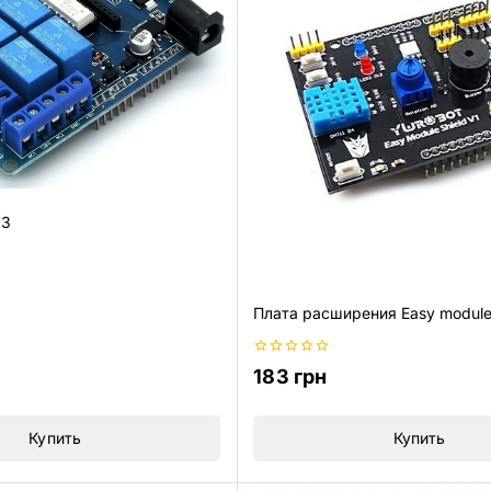
.3
Плата расширения Easy module 
0
183
грн
из
5
Купить
Купить