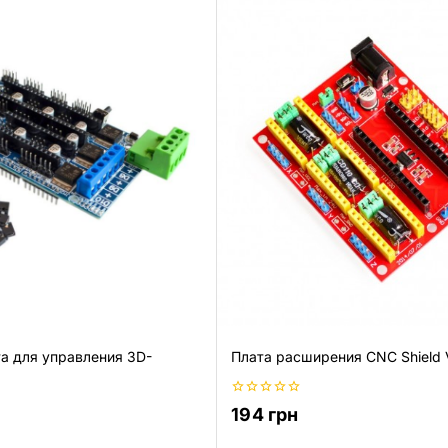
та для управления 3D-
Плата расширения CNC Shield
0
194
грн
из
5