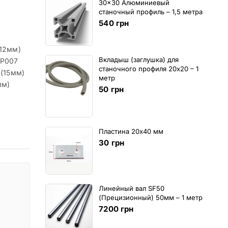
30x30 Алюминиевый
станочный профиль – 1,5 метра
540
грн
(12мм)
Вкладыш (заглушка) для
KP007
станочного профиля 20х20 – 1
 (15мм)
метр
мм)
50
грн
Пластина 20х40 мм
30
грн
Линейный вал SF50
(Прецизионный) 50мм – 1 метр
7200
грн