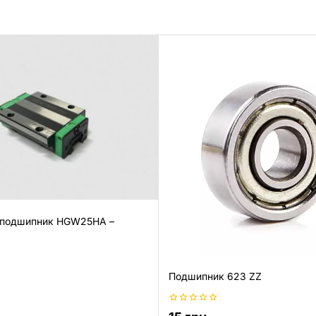
 подшипник HGW25HA –
Подшипник 623 ZZ
0