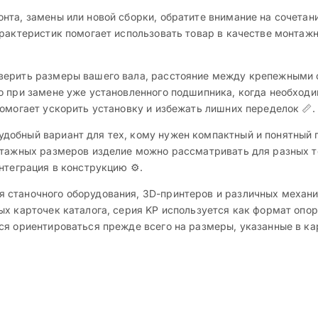
нта, замены или новой сборки, обратите внимание на сочетан
рактеристик помогает использовать товар в качестве монтажно
верить размеры вашего вала, расстояние между крепежными 
о при замене уже установленного подшипника, когда необхо
омогает ускорить установку и избежать лишних переделок 📏.
добный вариант для тех, кому нужен компактный и понятный 
нтажных размеров изделие можно рассматривать для разных те
нтеграция в конструкцию ⚙️.
 станочного оборудования, 3D-принтеров и различных механ
х карточек каталога, серия KP используется как формат опор
ся ориентироваться прежде всего на размеры, указанные в ка