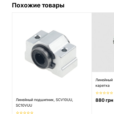
Похожие товары
Линейный
каретка
0
880
грн
Линейный подшипник, SCV10UU,
из
SC10VUU
5