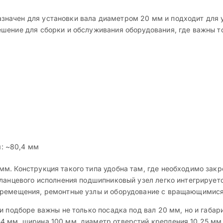
ачен для установки вала диаметром 20 мм и подходит для у
шение для сборки и обслуживания оборудования, где важны т
: ~80,4 мм
. Конструкция такого типа удобна там, где необходимо закре
фланцевого исполнения подшипниковый узел легко интегрируе
еремещения, ремонтные узлы и оборудование с вращающимис
и подборе важны не только посадка под вал 20 мм, но и габар
4 мм, ширина 100 мм, диаметр отверстий крепления 10,25 м