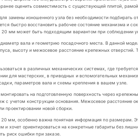
аранее оценить совместимость с существующей плитой, рамо
для замены изношенного узла без необходимости подбирать о
уется быстро восстановить рабочее состояние механизма и со
ла 20 мм может быть подходящим вариантом при соблюдении у
диаметр вала и геометрию посадочного места. В данной моде
пуса, высоту и межосевое расстояние крепежных отверстий. 
оваться в различных механических системах, где требуется 
ии для мастерских, в приводных и вспомогательных механизм
садки, параметров вала и схемы крепления в вашем узле.
монтировать на подготовленную поверхность через крепежные
еж с учетом конструкции основания. Межосевое расстояние о
и проектировании новой сборки.
20 мм, особенно важна понятная информация по размерам. Эт
м и хочет ориентироваться на конкретные габариты без лишн
ть риск ошибки при заказе.