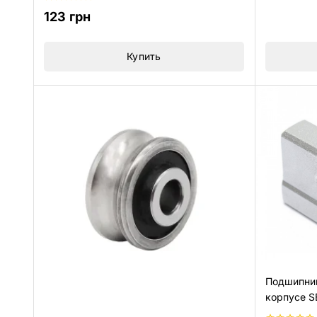
0
123
грн
из
5
Купить
Подшипник
корпусе 