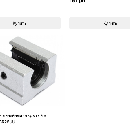
15
грн
из
5
Купить
Купить
 линейный открытый в
SBR25UU