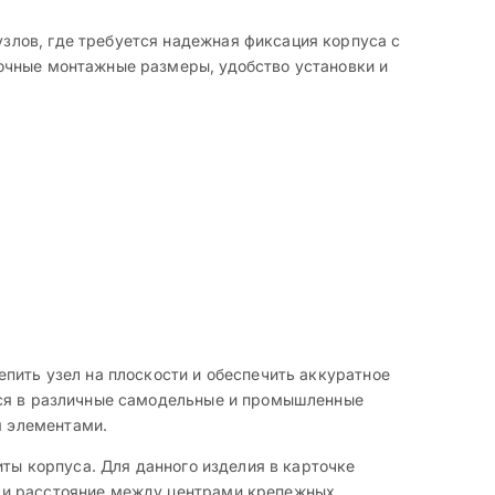
злов, где требуется надежная фиксация корпуса с
очные монтажные размеры, удобство установки и
пить узел на плоскости и обеспечить аккуратное
тся в различные самодельные и промышленные
я элементами.
иты корпуса. Для данного изделия в карточке
м и расстояние между центрами крепежных