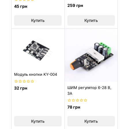
0
259
грн
0
45
грн
из
из
5
5
Купить
Купить
Модуль кнопки KY-004
0
ШИМ регулятор 6-28 В,
32
грн
из
3A
5
0
78
грн
из
5
Купить
Купить