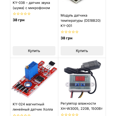
KY-038 – датчик звука
(шума) с микрофоном
Модуль датчика
0
38
грн
температуры (DS18B20)
из
KY-001
5
0
38
грн
из
5
Купить
Купить
Регулятор влажности
KY-024 магнитный
XH-W3005, 220В, 1500Вт
линейный датчик Холла