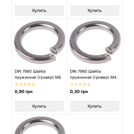
5
5
Купить
Купить
DIN 7980 Шайба
DIN 7980 Шайба
пружинная (гровер) M6
пружинная (гровер) M4
0
0
0,90
грн
0,30
грн
из
из
5
5
Купить
Купить