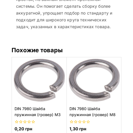
системы. Он помогает сделать сборку более
аккуратной, упрощает подбор по стандарту и
подходит для широкого круга технических
задач, указанных в характеристиках товара.
Похожие товары
DIN 7980 Шайба
DIN 7980 Шайба
пружинная (гровер) M3
пружинная (гровер) M8
0
0
0,20
грн
1,30
грн
из
из