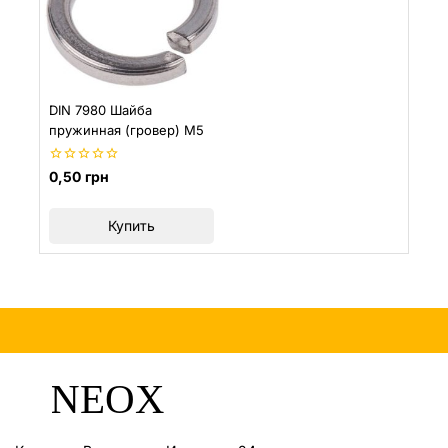
DIN 7980 Шайба
пружинная (гровер) M5
0
0,50
грн
из
5
Купить