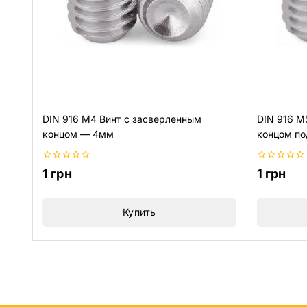
DIN 916 M
DIN 916 M4 Винт с засверленным
концом по
концом — 4мм
0
0
1
грн
1
грн
из
из
5
5
Купить