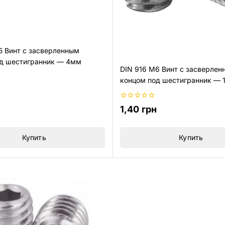
5 Винт с засверленным
д шестигранник — 4мм
DIN 916 M6 Винт с засверлен
концом под шестигранник — 
0
1,40
грн
из
5
Купить
Купить