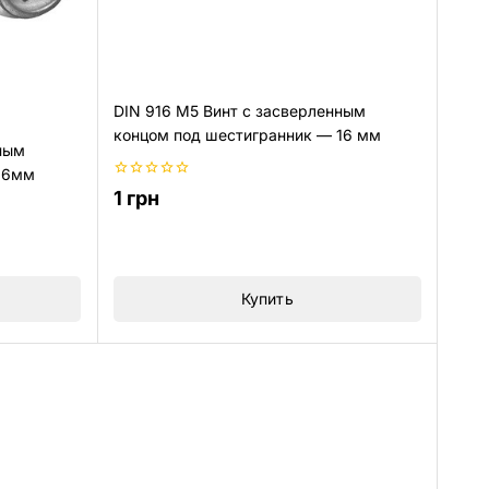
DIN 916 M5 Винт с засверленным
концом под шестигранник — 16 мм
ным
16мм
0
1
грн
из
5
Купить