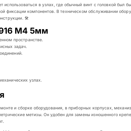
 использоваться в узлах, где обычный винт с головкой был б
ной фиксации компонентов. В техническом обслуживании обору
струкции. 🛠️
 916 M4 5мм
енном пространстве.
исных задач.
оединений.
механических узлах.
я
емонте и сборке оборудования, в приборных корпусах, механи
метрические метизы. Он удобен для замены изношенного крепе
т.