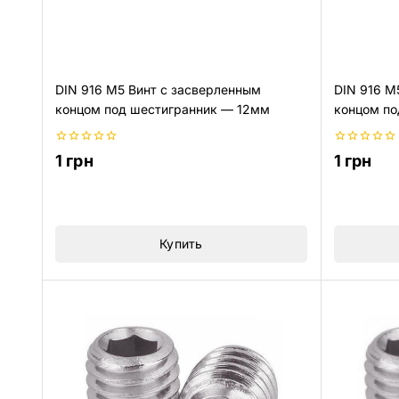
DIN 916 M5 Винт с засверленным
DIN 916 M
концом под шестигранник — 12мм
концом по
0
0
1
грн
1
грн
из
из
5
5
Купить