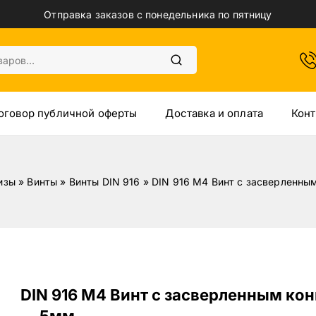
Отправка заказов с понедельника по пятницу
оговор публичной оферты
Доставка и оплата
Конт
изы
»
Винты
»
Винты DIN 916
»
DIN 916 M4 Винт с засверленны
DIN 916 M4 Винт с засверленным ко
— 5мм