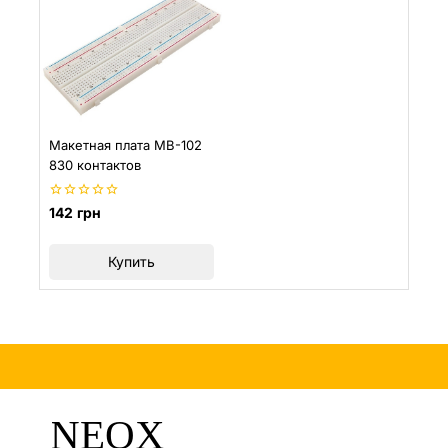
Макетная плата MB-102
830 контактов
0
142
грн
из
5
Купить