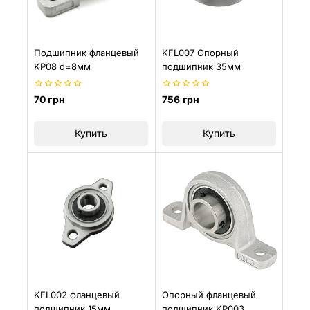
Подшипник фланцевый
KFL007 Опорный
KP08 d=8мм
подшипник 35мм
0
0
70
грн
756
грн
из
из
5
5
Купить
Купить
KFL002 фланцевый
Опорный фланцевый
подшипник 15мм
подшипник KP003