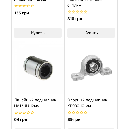
d=17мм
0
135
грн
из
0
318
грн
5
из
5
Купить
Купить
Линейный подшипник
Опорный подшипник
LM12UU 12мм
KP000 10 мм
0
0
64
грн
89
грн
из
из
5
5