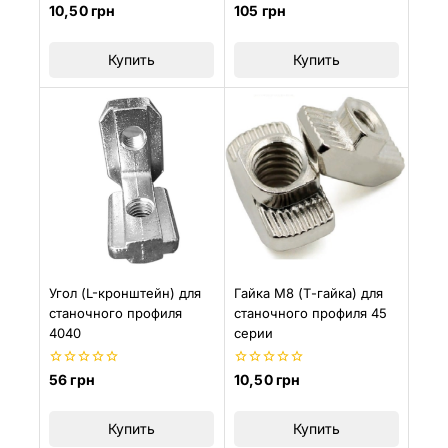
0
0
10,50
грн
105
грн
из
из
5
5
Купить
Купить
Угол (L-кронштейн) для
Гайка M8 (Т-гайка) для
станочного профиля
станочного профиля 45
4040
серии
0
0
56
грн
10,50
грн
из
из
5
5
Купить
Купить