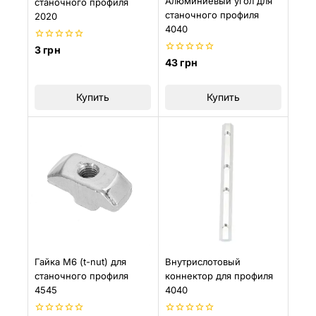
Алюминиевый угол для
станочного профиля
станочного профиля
2020
4040
0
3
грн
из
0
43
грн
5
из
5
Купить
Купить
Гайка М6 (t-nut) для
Внутрислотовый
станочного профиля
коннектор для профиля
4545
4040