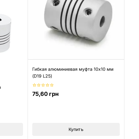
Гибкая алюминиевая муфта 10х10 мм
(D19 L25)
а
0
75,60
грн
из
5
Купить