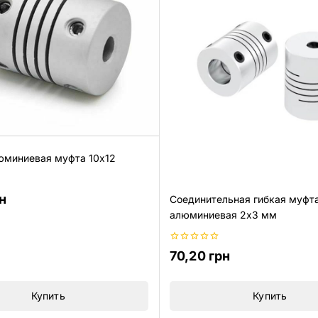
юминиевая муфта 10х12
н
Соединительная гибкая муфт
алюминиевая 2х3 мм
0
70,20
грн
из
5
Купить
Купить