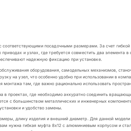
 с соответствующими посадочными размерами. За счет гибкой
 приводах и узлах, где требуется совместить два элемента в
обеспечивают надежную фиксацию при установке.
обслуживания оборудования, самодельных механизмов, стано
узку на узел, что особенно удобно при использовании в комп
 монтажа там, где важно рационально использовать пространс
на в проектах, где необходимо аккуратно соединить вращающ
ется с большинством металлических и инженерных компоненто
 установки и удобство замены.
меры, длину изделия и внешний диаметр. Для данной модели 
 вам нужна гибкая муфта 8х12 с алюминиевым корпусом и стал