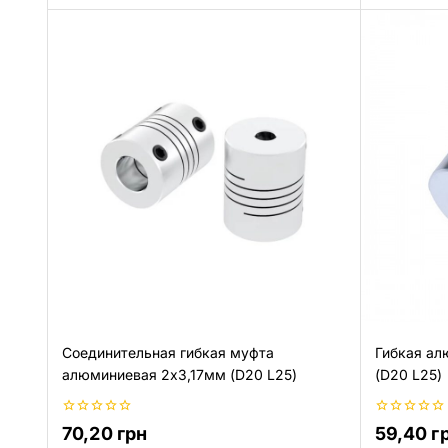
Соединительная гибкая муфта
Гибкая ал
алюминиевая 2х3,17мм (D20 L25)
(D20 L25)
0
0
70,20
грн
59,40
г
из
из