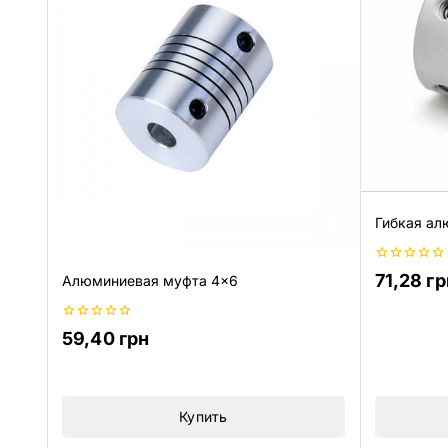
Гибкая ал
0
71,28
гр
Алюминиевая муфта 4×6
из
5
0
59,40
грн
из
5
Купить