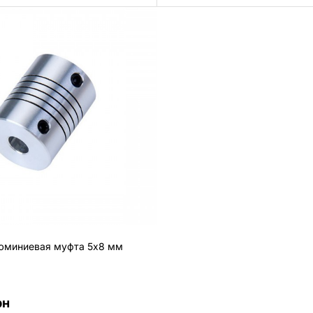
юминиевая муфта 5х8 мм
рн