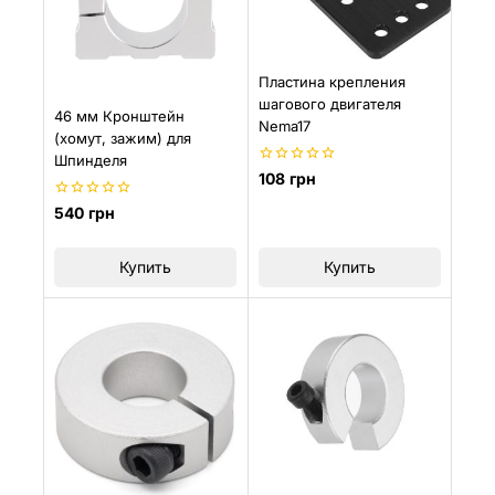
Пластина крепления
шагового двигателя
46 мм Кронштейн
Nema17
(хомут, зажим) для
Шпинделя
0
108
грн
из
5
0
540
грн
из
5
Купить
Купить