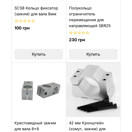
SCS8 Кольцо фиксатор
Полукольцо
(зажим) для вала 8мм
ограничитель
перемещения для
направляющей SBR25
0
100
грн
из
5
0
230
грн
из
5
Купить
Купить
Крестовидный зажим
42 мм Кронштейн
для вала 8×8
(хомут, зажим) для