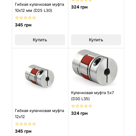
Гибкая кулачковая муфта
0
324
грн
10х12 мм (D25 L30)
из
5
0
345
грн
из
5
Купить
Купить
Кулачковая муфта 5х7
(D30 L35)
Гибкая кулачковая муфта
0
324
грн
12х12
из
5
0
345
грн
из