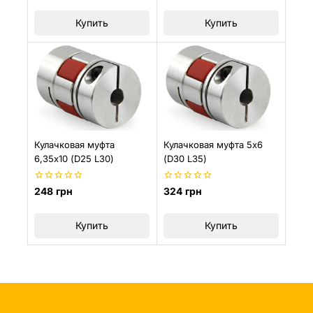
5
Купить
Купить
Кулачковая муфта
Кулачковая муфта 5х6
6,35х10 (D25 L30)
(D30 L35)
0
0
248
грн
324
грн
из
из
5
5
Купить
Купить