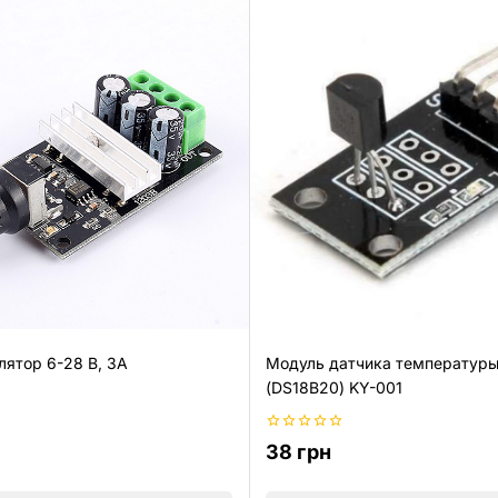
ятор 6-28 В, 3A
Модуль датчика температур
(DS18B20) KY-001
0
38
грн
из
5