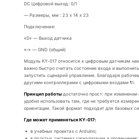
DC Цифровой выход: 0/1
— Размеры, мм : 23 x 14 x 23
Подключение:
«S» — Выход датчика
«-» — GND (общий)
Модуль KY-017 относится к цифровым датчикам нак
важно быстро считать состояние входа и выполнить
запустить сценарий управления. Благодаря рабоче
другими контроллерами с цифровыми входами 🔌.
Принцип работы
достаточно прост: при изменении 
удобно использовать там, где не требуется измере
ориентации. Такой формат подходит для базовых с
Где может применяться KY-017:
в учебных проектах с Arduino;
в простых системах сигнализации и оповещения;