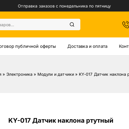
Отправка заказов с понедельника по пятницу
оговор публичной оферты
Доставка и оплата
Конт
я
»
Электроника
»
Модули и датчики
»
KY-017 Датчик наклона 
KY-017 Датчик наклона ртутный