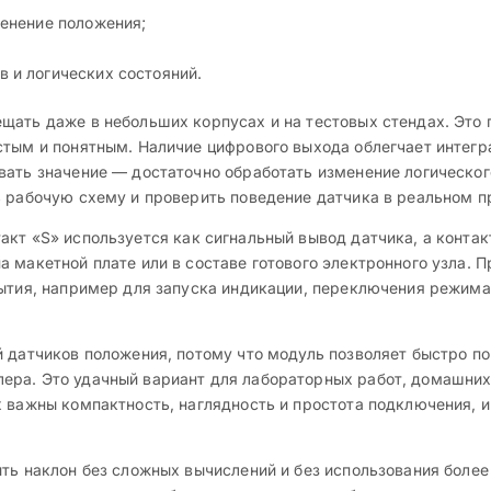
менение положения;
 и логических состояний.
ать даже в небольших корпусах и на тестовых стендах. Это п
стым и понятным. Наличие цифрового выхода облегчает интегр
вать значение — достаточно обработать изменение логическог
 рабочую схему и проверить поведение датчика в реальном про
акт «S» используется как сигнальный вывод датчика, а конта
 макетной плате или в составе готового электронного узла. П
бытия, например для запуска индикации, переключения режима
й датчиков положения, потому что модуль позволяет быстро п
ера. Это удачный вариант для лабораторных работ, домашних
х важны компактность, наглядность и простота подключения, 
ть наклон без сложных вычислений и без использования более