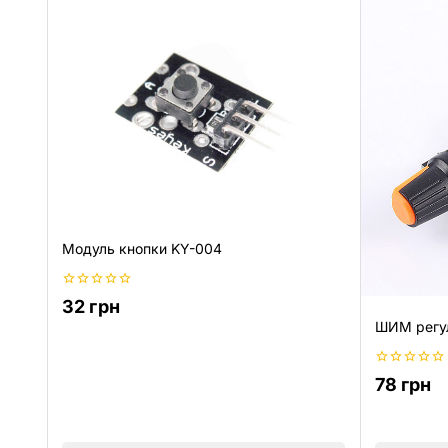
Модуль кнопки KY-004
0
32
грн
из
ШИМ регул
5
0
78
грн
из
5