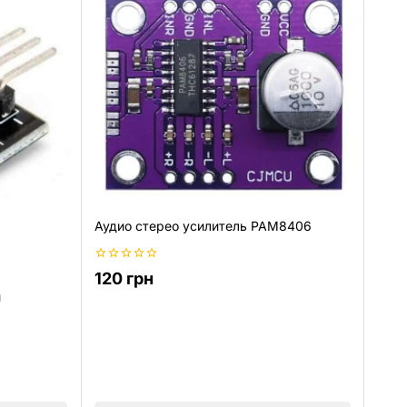
Аудио стерео усилитель PAM8406
0
120
грн
из
ы
5