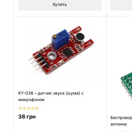
Купить
KY-038 – датчик звука (шума) с
микрофоном
0
38
грн
Беспровод
из
5
антенна