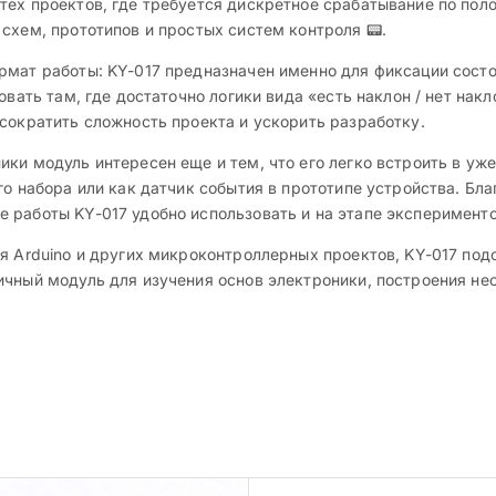
ех проектов, где требуется дискретное срабатывание по поло
схем, прототипов и простых систем контроля 📟.
мат работы: KY-017 предназначен именно для фиксации состоя
вать там, где достаточно логики вида «есть наклон / нет накл
сократить сложность проекта и ускорить разработку.
ики модуль интересен еще и тем, что его легко встроить в 
го набора или как датчик события в прототипе устройства. Бл
работы KY-017 удобно использовать и на этапе экспериментов
я Arduino и других микроконтроллерных проектов, KY-017 под
ичный модуль для изучения основ электроники, построения не