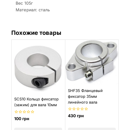
Вес 105г
Материал: сталь
Похожие товары
SHF35 Фланцевый
фиксатор 35мм
SCS10 Кольцо фиксатор
линейного вала
(зажим) для вала 10мм
0
430
грн
0
100
грн
из
из
5
5