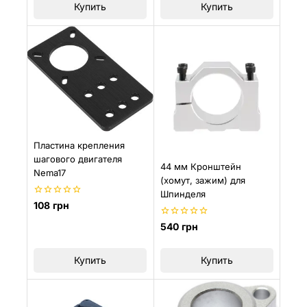
Купить
Купить
Пластина крепления
шагового двигателя
44 мм Кронштейн
Nema17
(хомут, зажим) для
Шпинделя
0
108
грн
из
5
0
540
грн
из
5
Купить
Купить