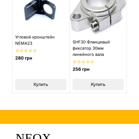
Угловой кронштейн
SHF30 Фланцевый
NEMA23
фиксатор 30мм
линейного вала
0
280
грн
из
5
0
256
грн
из
5
Купить
Купить