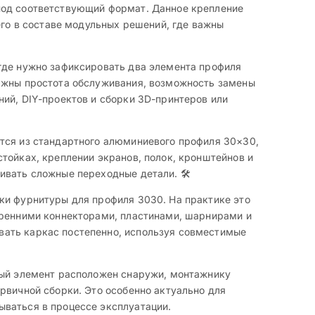
под соответствующий формат. Данное крепление
его в составе модульных решений, где важны
 где нужно зафиксировать два элемента профиля
важны простота обслуживания, возможность замены
ий, DIY-проектов и сборки 3D-принтеров или
ется из стандартного алюминиевого профиля 30×30,
тойках, креплении экранов, полок, кронштейнов и
ивать сложные переходные детали. 🛠️
ки фурнитуры для профиля 3030. На практике это
тренними коннекторами, пластинами, шарнирами и
вать каркас постепенно, используя совместимые
ьный элемент расположен снаружи, монтажнику
рвичной сборки. Это особенно актуально для
ываться в процессе эксплуатации.