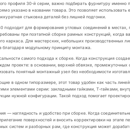
ого профиля 30-й серии, важно подбирать фурнитуру именно 
рямо указано в названии товара. Это позволяет использовать 
аккуратная стыковка деталей без лишней подгонки.
30 подходит для формирования угловых соединений в местах,
требованы при поэтапной сборке рамных конструкций, когда 
го каркаса. Для мастерских, небольших производственных лин
а благодаря модульному принципу монтажа.
альности самого подхода к сборке. Когда конструкция созда
дом проекте: в основании, верхней обвязке, промежуточных с
изовать понятный монтажный узел без необходимости изготавл
щие в одном типоразмере, этот товар удобен как часть линей
угими элементами серии: закладными гайками, Т-гайками, вну
кции нужной конфигурации. Такой подход помогает проектиро
ния — наглядность и удобство при сборке. Когда соединител
рилегание поверхностей и вносить корректировки на этапе пе
мых систем и разборных рам, где конструкция может дорабат