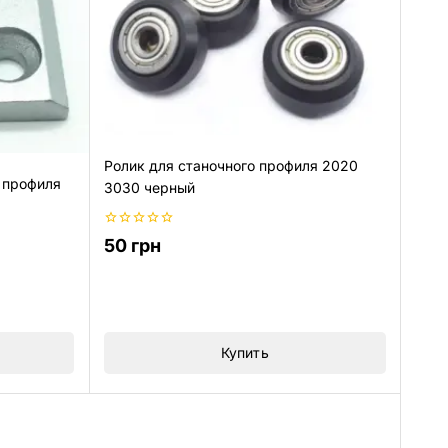
Ролик для станочного профиля 2020
 профиля
3030 черный
0
50
грн
из
5
Купить