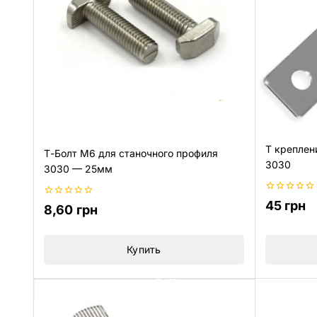
Т креплен
Т-Болт М6 для станочного профиля
3030
3030 — 25мм
0
45
грн
0
8,60
грн
из
из
5
5
Купить