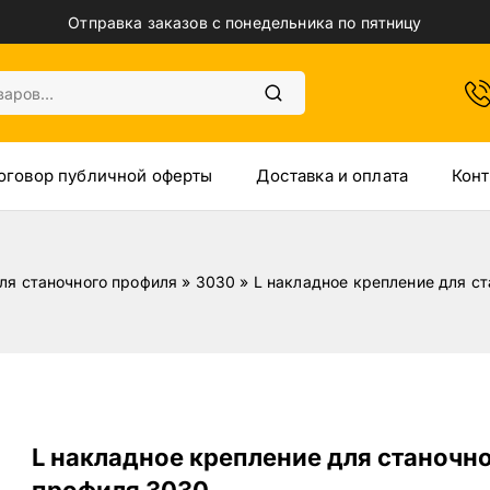
Отправка заказов с понедельника по пятницу
оговор публичной оферты
Доставка и оплата
Конт
ля станочного профиля
»
3030
»
L накладное крепление для с
L накладное крепление для станочн
профиля 3030