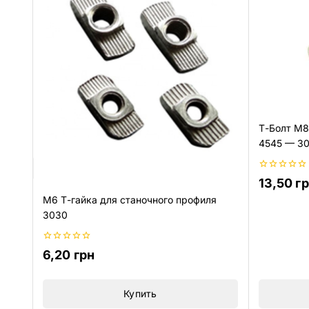
Т-Болт М8
4545 — 3
0
13,50
г
из
5
М6 Т-гайка для станочного профиля
3030
0
6,20
грн
из
5
Купить