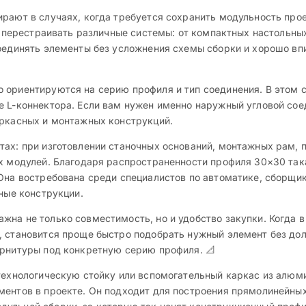
ирают в случаях, когда требуется сохранить модульность пр
 и перестраивать различные системы: от компактных настольны
соединять элементы без усложнения схемы сборки и хорошо вп
 ориентируются на серию профиля и тип соединения. В этом 
е L-коннектора. Если вам нужен именно наружный угловой со
аркасных и монтажных конструкций.
ах: при изготовлении станочных оснований, монтажных рам, п
их модулей. Благодаря распространенности профиля 30×30 та
Она востребована среди специалистов по автоматике, сборщик
ьные конструкции.
на не только совместимость, но и удобство закупки. Когда в 
, становится проще быстро подобрать нужный элемент без дол
урнитуры под конкретную серию профиля. 📐
 технологическую стойку или вспомогательный каркас из алюм
ментов в проекте. Он подходит для построения прямолинейных