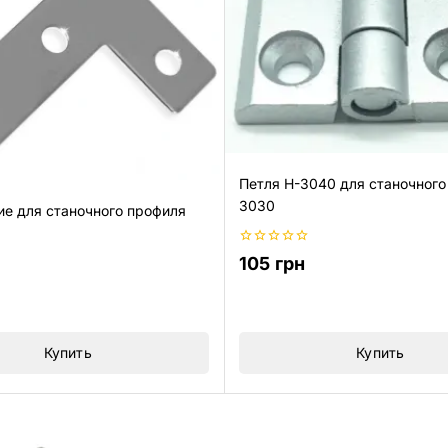
Петля H-3040 для станочного
3030
ие для станочного профиля
0
105
грн
из
5
Купить
Купить