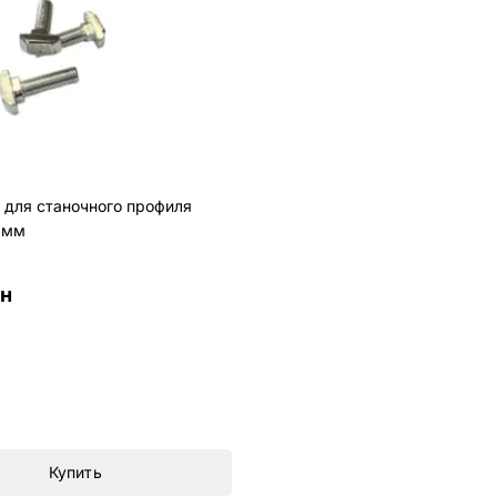
 для станочного профиля
0мм
рн
Купить