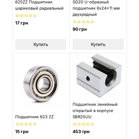
625ZZ Подшипник
SG20 U-образный
шариковый радиальный
подшипник 6x24x11 мм
двухрядный
0
17
грн
из
0
90
грн
5
из
5
Купить
Купить
Подшипник линейный
открытый в корпусе
Подшипник 623 ZZ
SBR25UU
0
0
15
грн
453
грн
из
из