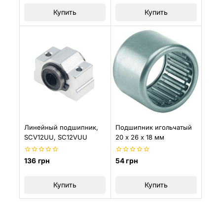
5
5
Купить
Купить
Линейный подшипник,
Подшипник игольчатый
SCV12UU, SC12VUU
20 х 26 х 18 мм
0
0
136
грн
54
грн
из
из
5
5
Купить
Купить