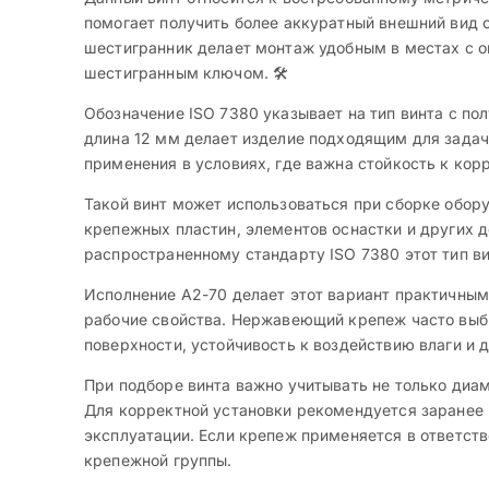
помогает получить более аккуратный внешний вид 
шестигранник делает монтаж удобным в местах с 
шестигранным ключом. 🛠️
Обозначение ISO 7380 указывает на тип винта с п
длина 12 мм делает изделие подходящим для задач
применения в условиях, где важна стойкость к кор
Такой винт может использоваться при сборке обор
крепежных пластин, элементов оснастки и других д
распространенному стандарту ISO 7380 этот тип в
Исполнение A2-70 делает этот вариант практичны
рабочие свойства. Нержавеющий крепеж часто выби
поверхности, устойчивость к воздействию влаги и д
При подборе винта важно учитывать не только диаме
Для корректной установки рекомендуется заранее 
эксплуатации. Если крепеж применяется в ответст
крепежной группы.