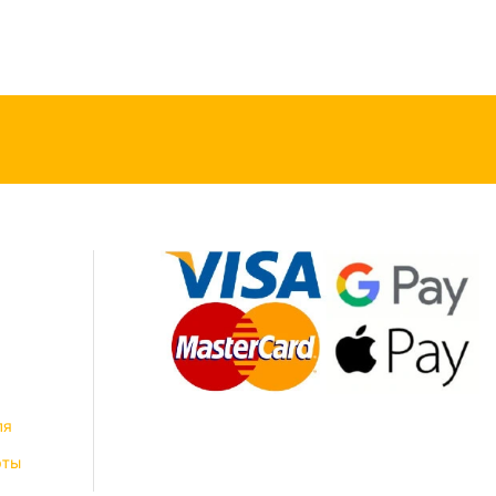
ля
рты