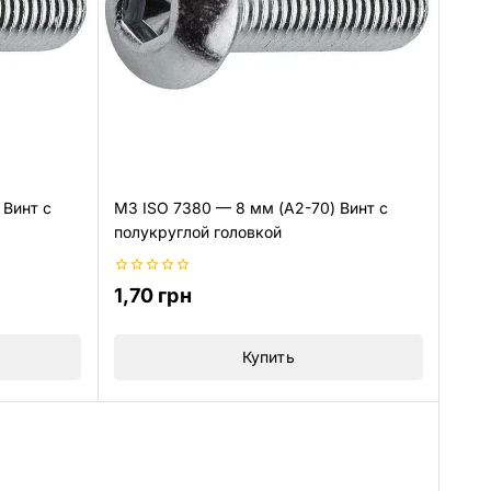
 Винт с
M3 ISO 7380 — 8 мм (A2-70) Винт с
полукруглой головкой
0
1,70
грн
из
5
Купить