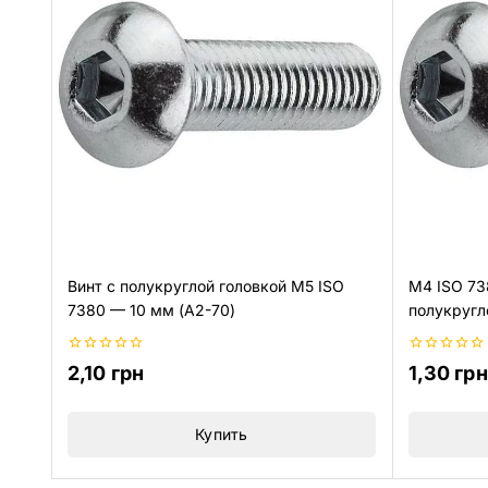
Винт с полукруглой головкой M5 ISO
M4 ISO 73
7380 — 10 мм (A2-70)
полукругл
0
0
2,10
грн
1,30
грн
из
из
5
5
Купить