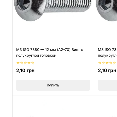
M3 ISO 7380 — 12 мм (A2-70) Винт с
M3 ISO 73
полукруглой головкой
полукругл
0
0
2,10
грн
2,10
грн
из
из
5
5
Купить