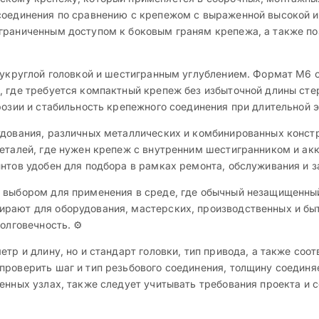
соединения по сравнению с крепежом с выраженной высокой и
ограниченным доступом к боковым граням крепежа, а также п
олукруглой головкой и шестигранным углублением. Формат M6 
, где требуется компактный крепеж без избыточной длины ст
розии и стабильность крепежного соединения при длительной 
удования, различных металлических и комбинированных констр
еталей, где нужен крепеж с внутренним шестигранником и акк
интов удобен для подбора в рамках ремонта, обслуживания и 
м выбором для применения в среде, где обычный незащищенны
рают для оборудования, мастерских, производственных и быто
олговечность. ⚙️
тр и длину, но и стандарт головки, тип привода, а также соо
проверить шаг и тип резьбового соединения, толщину соедин
венных узлах, также следует учитывать требования проекта и