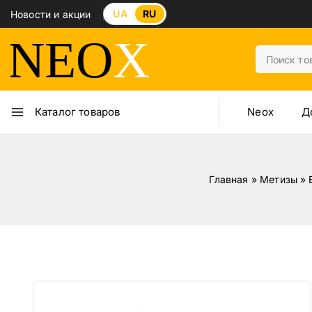
UA
RU
Новости и акции
Neox
Д
Каталог товаров
Главная
»
Метизы
»