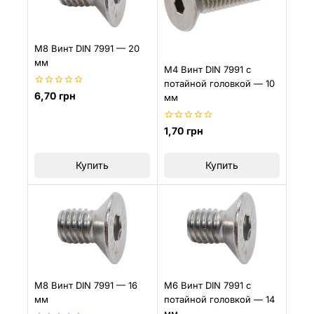
М8 Винт DIN 7991 — 20
мм
M4 Винт DIN 7991 с
потайной головкой — 10
0
6,70
грн
мм
из
5
0
1,70
грн
из
5
Купить
Купить
М8 Винт DIN 7991 — 16
М6 Винт DIN 7991 с
мм
потайной головкой — 14
мм