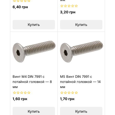
0
6,40
грн
из
0
3,20
грн
5
из
5
Купить
Купить
M5 Винт DIN 7991 с
Винт M4 DIN 7991 с
потайной головкой — 14
потайной головкой — 8
мм
мм
0
0
1,70
грн
1,60
грн
из
из
5
5
Купить
Купить