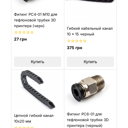
Фитинг PC4-01 M10 для
тефлоновой трубки 3D
принтера (черн)
Гибкий кабельный канал
10 * 15 черный
0
27
грн
из
5
0
375
грн
из
5
Купить
Купить
Фитинг PC6-01 для
Цепной гибкий канал
тефлоновой трубки 3D
10х20 мм
принтера (черный)