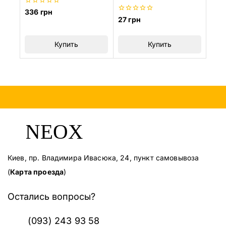
0
336
грн
из
0
27
грн
5
из
5
Купить
Купить
Киев, пр. Владимира Ивасюка, 24, пункт самовывоза
(
Карта проезда
)
Остались вопросы?
(093) 243 93 58