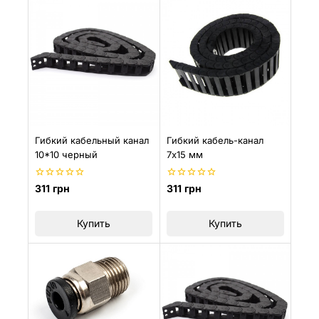
Гибкий кабельный канал
Гибкий кабель-канал
10*10 черный
7х15 мм
0
0
311
грн
311
грн
из
из
5
5
Купить
Купить