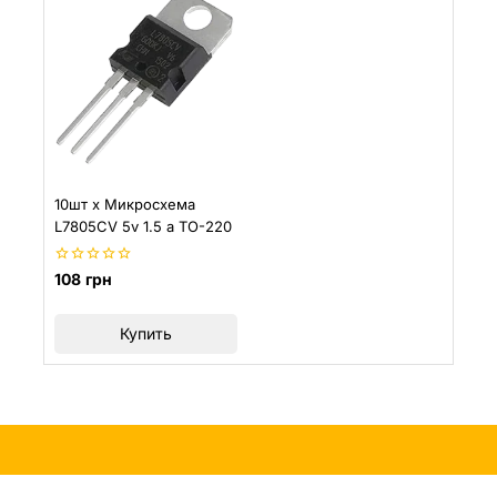
10шт х Микросхема
L7805CV 5v 1.5 a TO-220
0
108
грн
из
5
Купить