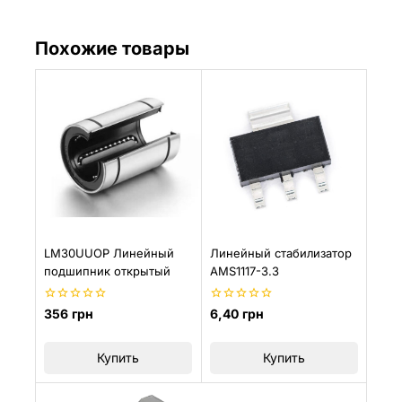
Похожие товары
LM30UUOP Линейный
Линейный стабилизатор
подшипник открытый
AMS1117-3.3
0
0
356
грн
6,40
грн
из
из
5
5
Купить
Купить