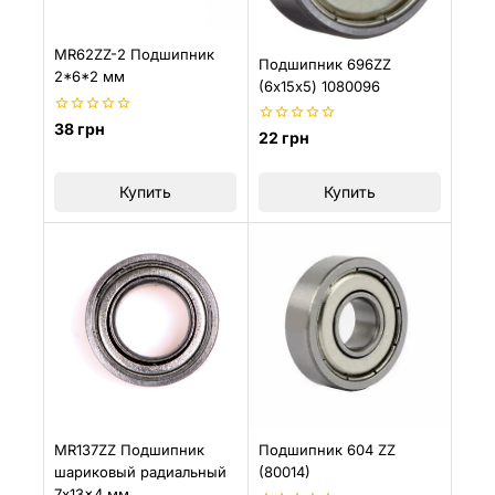
MR62ZZ-2 Подшипник
Подшипник 696ZZ
2*6*2 мм
(6х15х5) 1080096
0
38
грн
0
22
грн
из
из
5
5
Купить
Купить
MR137ZZ Подшипник
Подшипник 604 ZZ
шариковый радиальный
(80014)
7x13x4 мм