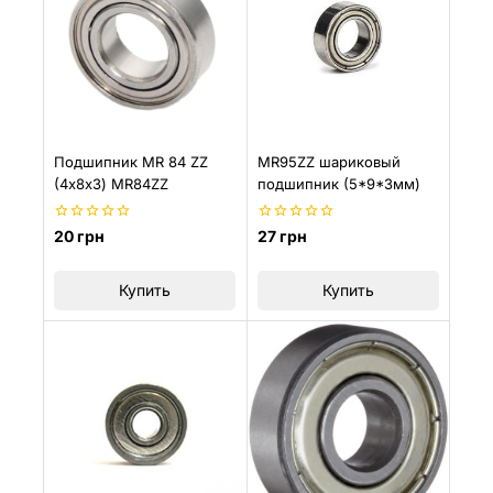
Подшипник MR 84 ZZ
MR95ZZ шариковый
(4х8х3) MR84ZZ
подшипник (5*9*3мм)
0
0
20
грн
27
грн
из
из
5
5
Купить
Купить