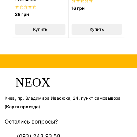
0
16
грн
из
0
28
грн
5
из
5
Купить
Купить
Киев, пр. Владимира Ивасюка, 24, пункт самовывоза
(
Карта проезда
)
Остались вопросы?
(093) 243 93 58