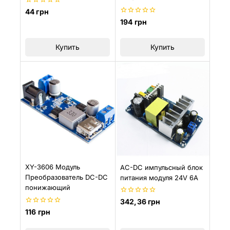
0
44
грн
из
0
194
грн
5
из
5
Купить
Купить
XY-3606 Модуль
AC-DC импульсный блок
Преобразователь DC-DC
питания модуля 24V 6A
понижающий
0
342,36
грн
из
0
116
грн
5
из
5