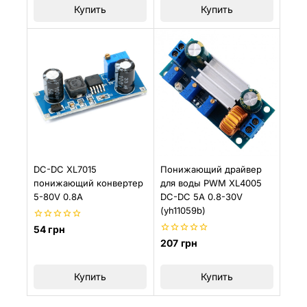
Купить
Купить
DC-DC XL7015
Понижающий драйвер
понижающий конвертер
для воды PWM XL4005
5-80V 0.8A
DC-DC 5А 0.8-30V
(yh11059b)
0
54
грн
из
0
207
грн
5
из
5
Купить
Купить