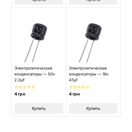
Электролитические
Электролитические
конденсаторы — 50v
конденсаторы — 16v
2.2µF
47µF
0
0
4
грн
4
грн
из
из
5
5
Купить
Купить