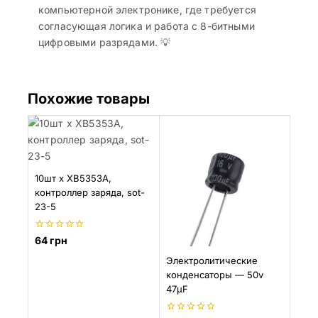
компьютерной электронике, где требуется
согласующая логика и работа с 8-битными
цифровыми разрядами. 💡
Похожие товары
10шт х XB5353A,
контроллер заряда, sot-
23-5
0
64
грн
из
5
Электролитические
конденсаторы — 50v
47µF