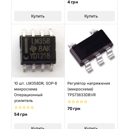
0
4
грн
из
5
Купить
Купить
10 шт. LM358DR, SOP-8
Регулятор напряжения
микросхема
(микросхема)
Операционный
TPS73633DBVR
усилитель
0
70
грн
из
0
54
грн
5
из
5
Купить
Купить