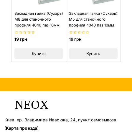
Закладная гайка (Сухарь)
Закладная гайка (Сухарь)
М8 для станочного
М5 для станочного
профиля 4040 паз 10мм
профиля 4040 паз 10мм
0
0
19
грн
19
грн
из
из
5
5
Купить
Купить
Киев, пр. Владимира Ивасюка, 24, пункт самовывоза
(
Карта проезда
)