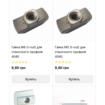
Гайка М6 (t-nut) для
Гайка М5 (t-nut) для
станочного профиля
станочного профиля
4040
4040
0
0
9,80
грн
9,80
грн
из
из
5
5
Купить
Купить