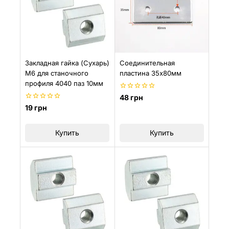
Закладная гайка (Сухарь)
Соединительная
М6 для станочного
пластина 35х80мм
профиля 4040 паз 10мм
0
48
грн
из
0
19
грн
5
из
5
Купить
Купить