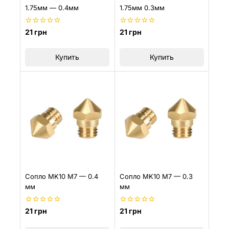
1.75мм — 0.4мм
1.75мм 0.3мм
0
0
21
грн
21
грн
из
из
5
5
Купить
Купить
Сопло MK10 M7 — 0.4
Сопло MK10 M7 — 0.3
мм
мм
0
0
21
грн
21
грн
из
из
5
5