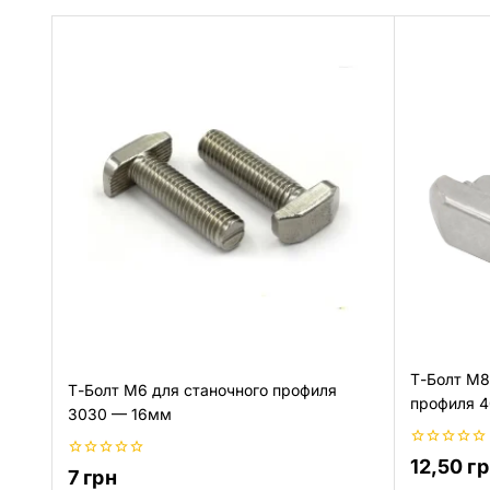
Т-Болт М8
Т-Болт М6 для станочного профиля
профиля 
3030 — 16мм
0
12,50
гр
0
из
7
грн
из
5