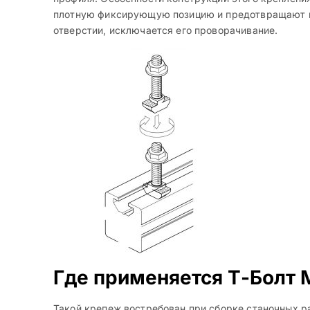
плотную фиксирующую позицию и предотвращают по
отверстии, исключается его проворачивание.
Где применяется Т-Болт 
Такой крепеж востребован при сборке станочных ра