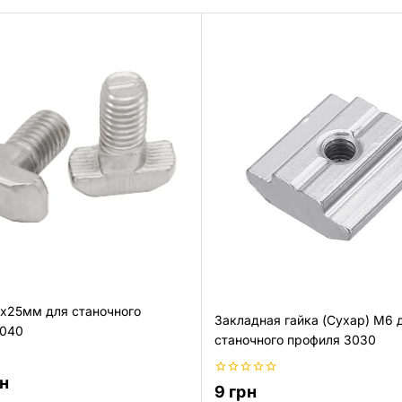
х25мм для станочного
Закладная гайка (Сухар) М6 
4040
станочного профиля 3030
н
0
9
грн
из