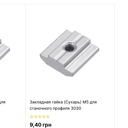
для
Закладная гайка (Сухарь) М5 для
станочного профиля 3030
0
9,40
грн
из