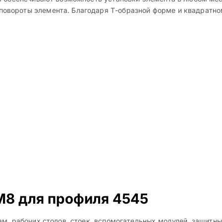
вороты элемента. Благодаря Т-образной форме и квадратном
М8 для профиля 4545
м, рабочих столов, стоек, вспомогательных модулей, защитны