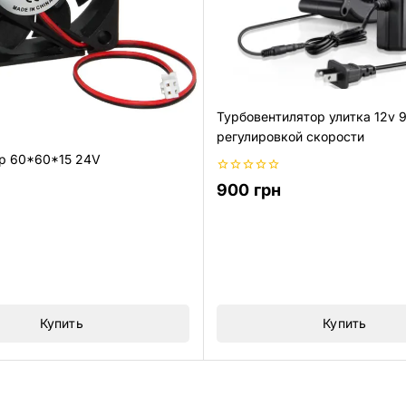
Турбовентилятор улитка 12v 
регулировкой скорости
р 60*60*15 24V
0
900
грн
из
5
Купить
Купить