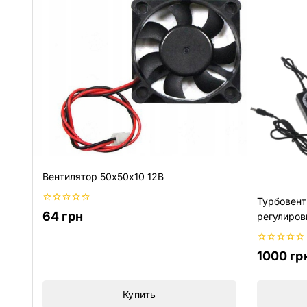
Вентилятор 50х50х10 12В
Турбовент
0
64
грн
регулиров
из
5
0
1000
гр
из
5
Купить