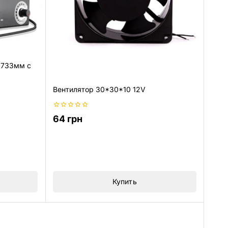
9733мм с
Вентилятор 30*30*10 12V
0
64
грн
из
5
Купить