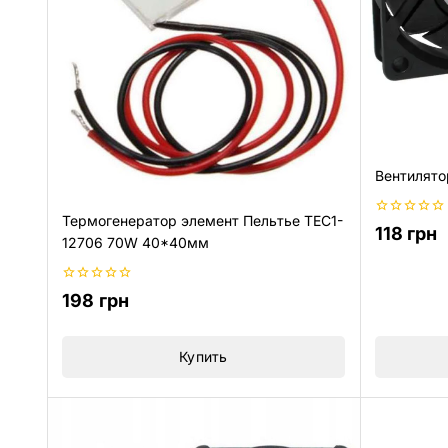
Вентилято
Термогенератор элемент Пельтье TEC1-
0
118
грн
из
12706 70W 40*40мм
5
0
198
грн
из
5
Купить