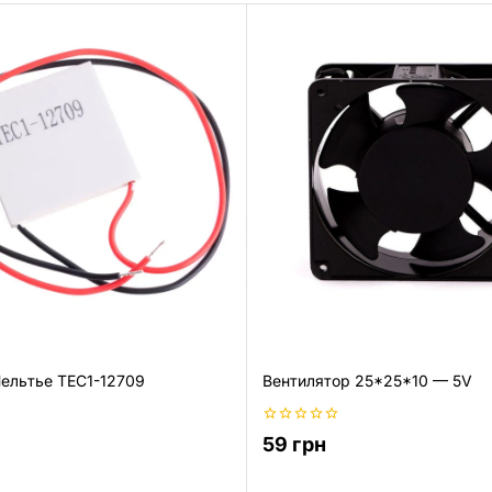
ельтье TEC1-12709
Вентилятор 25*25*10 — 5V
0
59
грн
из
5