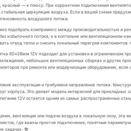
, красный — к плюсу. При корректном подключении вентилято
ся стабильная циркуляция воздуха. Если в вашей схеме преду
нтенсивность воздушного потока.
одимо подобрать компромисс между производительностью и ре
з избыточного потока, а в коптильне или вентиляционном кан
вать отвод тепла и снизить локальный перегрев компонентов. 
тка 60×28мм 12V подходит для установки в ограниченном про
хлаждения, небольших вентиляционных сборках и других проек
тиляторов при ремонте или модернизации оборудования, если
ловия эксплуатации и требуемое направление потока. Конструк
руг корпуса. Это делает модель интересной для прикладных з
 питание 12V остается одним из самых распространенных стан
ения, вентиляции или подачи воздуха в локальную зону, эта 
роектов, где важны простое подключение, понятные параметр
 задачах. 🛠️