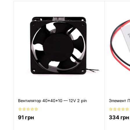
Вентилятор 40*40*10 — 12V 2 pin
Элемент П
0
0
91
грн
334
грн
из
из
5
5