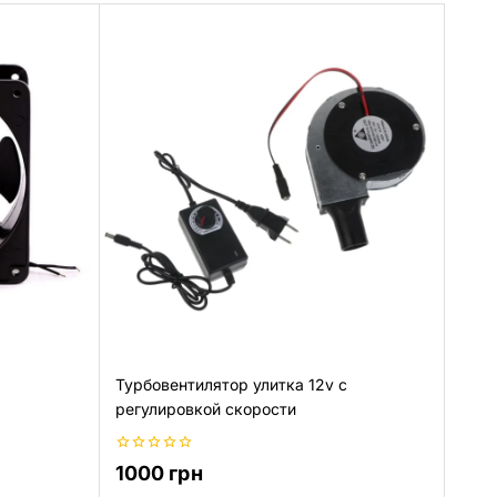
Турбовентилятор улитка 12v с
регулировкой скорости
0
1000
грн
из
5