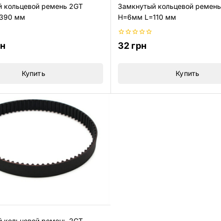
 кольцевой ремень 2GT
Замкнутый кольцевой ремень
390 мм
H=6мм L=110 мм
0
рн
32
грн
из
5
Купить
Купить
 кольцевой ремень 2GT