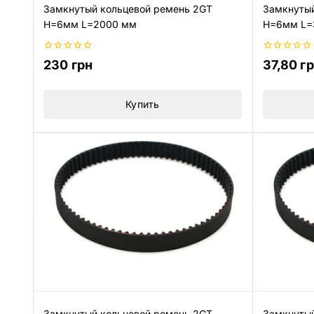
Замкнутый кольцевой ремень 2GT
Замкнутый
H=6мм L=2000 мм
H=6мм L=
0
0
230
грн
37,80
г
из
из
5
5
Купить
Замкнутый кольцевой ремень 2GT
Замкнутый