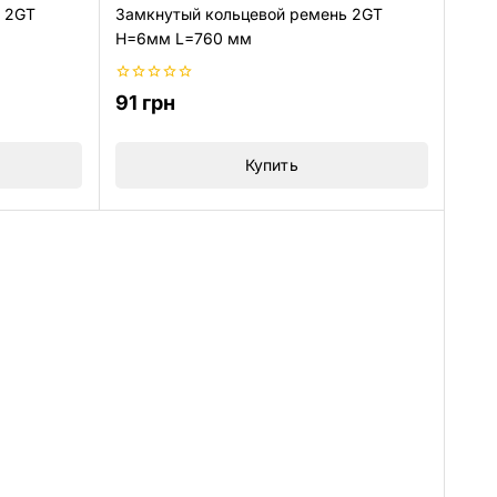
 2GT
Замкнутый кольцевой ремень 2GT
H=6мм L=760 мм
0
91
грн
из
5
Купить