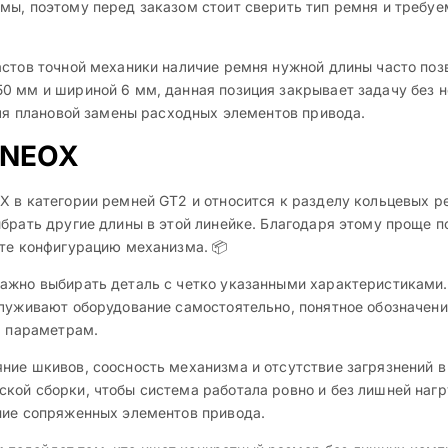
мы, поэтому перед заказом стоит сверить тип ремня и требуе
стов точной механики наличие ремня нужной длины часто позв
0 мм и шириной 6 мм, данная позиция закрывает задачу без 
для плановой замены расходных элементов привода.
 NEOX
X в категории ремней GT2 и относится к разделу кольцевых р
ыбрать другие длины в этой линейке. Благодаря этому проще 
ете конфигурацию механизма. 📦
ажно выбирать деталь с четко указанными характеристиками.
луживают оборудование самостоятельно, понятное обозначение
м параметрам.
ние шкивов, соосность механизма и отсутствие загрязнений в
ой сборки, чтобы система работала ровно и без лишней нагру
ние сопряженных элементов привода.