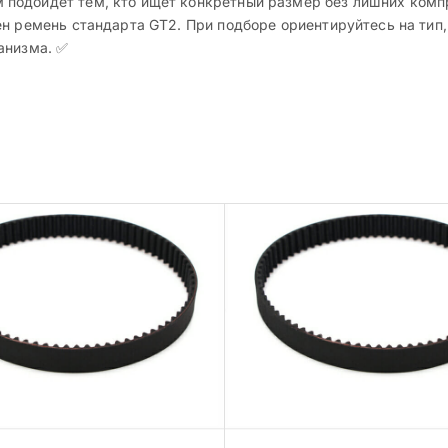
подойдет тем, кто ищет конкретный размер без лишних компр
н ремень стандарта GT2. При подборе ориентируйтесь на тип, 
анизма. ✅