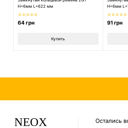
H=6мм L=622 мм
H=6мм L=
0
0
64
грн
91
грн
из
из
5
5
Купить
Остались в