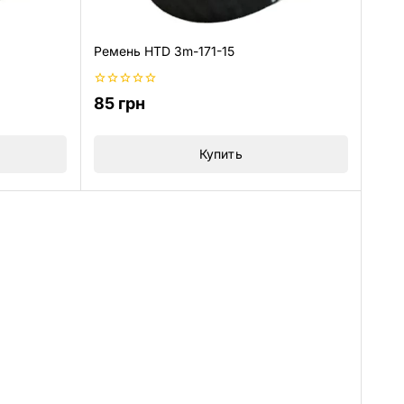
Ремень HTD 3m-171-15
0
85
грн
из
5
Купить