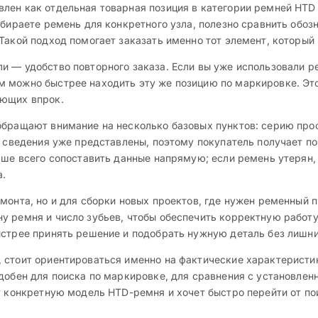
лен как отдельная товарная позиция в категории ремней HTD
дбираете ремень для конкретного узла, полезно сравнить обоз
Такой подход помогает заказать именно тот элемент, который
и — удобство повторного заказа. Если вы уже использовали р
 можно быстрее находить эту же позицию по маркировке. Это
ующих впрок.
обращают внимание на несколько базовых пунктов: серию проф
е сведения уже представлены, поэтому покупатель получает п
учше всего сопоставить данные напрямую; если ремень утеря
а.
монта, но и для сборки новых проектов, где нужен ременный 
у ремня и число зубьев, чтобы обеспечить корректную работу
ыстрее принять решение и подобрать нужную деталь без лишни
стоит ориентироваться именно на фактические характеристики
добен для поиска по маркировке, для сравнения с установлен
т конкретную модель HTD-ремня и хочет быстро перейти от пои