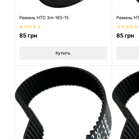
Ремень HTD 3m-165-15
Ремень HT
0
0
85
грн
85
грн
из
из
5
5
Купить