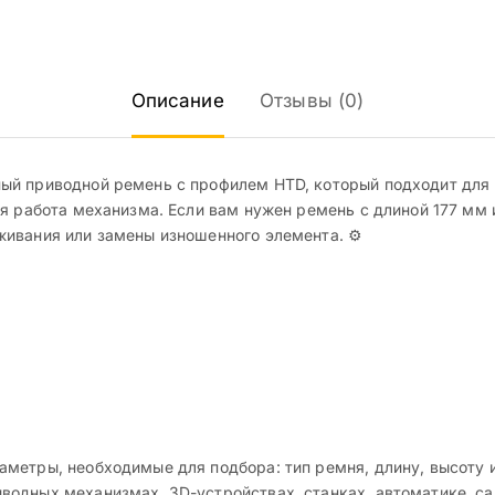
Описание
Отзывы (0)
й приводной ремень с профилем HTD, который подходит для 
я работа механизма. Если вам нужен ремень с длиной 177 мм 
ивания или замены изношенного элемента. ⚙️
метры, необходимые для подбора: тип ремня, длину, высоту и
одных механизмах, 3D-устройствах, станках, автоматике, са