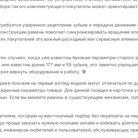
выборе такого комплектующего покупатель может ориентироват
ребуется уверенное зацепление зубьев и передача движения 
й конструкции ремень помогает синхронизировать вращение э
огих покупателей это важный расходный или сервисный элемен
тех случаях, когда уже известны базовые параметры старого 
или известны длина 177 мм и 59 зубьев, это заметно упрощае
рее вернуть оборудование в работу. 🛠️
даже похожие на первый взгляд модели могут отличаться по д
жденные параметры товара. Для данной позиции в карточке у
лью. Если вы меняете ремень в существующем механизме, пол
телям, которым нужен точечный подбор без переплаты за лиш
здо проще заказать нужную позицию онлайн и избежать длител
в, инженеров-любителей и пользователей, обслуживающих пр