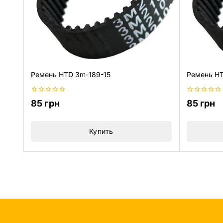
Ремень HTD 3m-189-15
Ремень HT
0
0
85
грн
85
грн
из
из
5
5
Купить