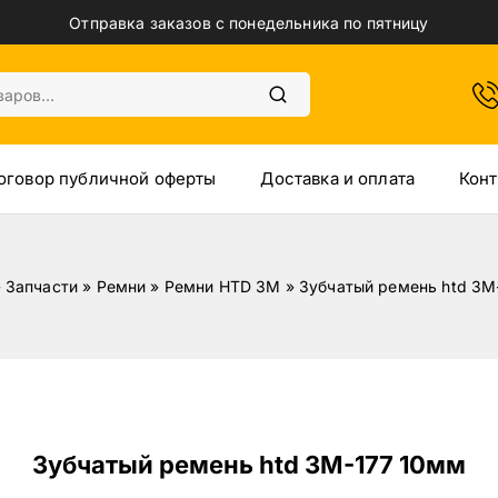
Отправка заказов с понедельника по пятницу
оговор публичной оферты
Доставка и оплата
Конт
»
Запчасти
»
Ремни
»
Ремни HTD 3M
»
Зубчатый ремень htd 3M
Зубчатый ремень htd 3M-177 10мм