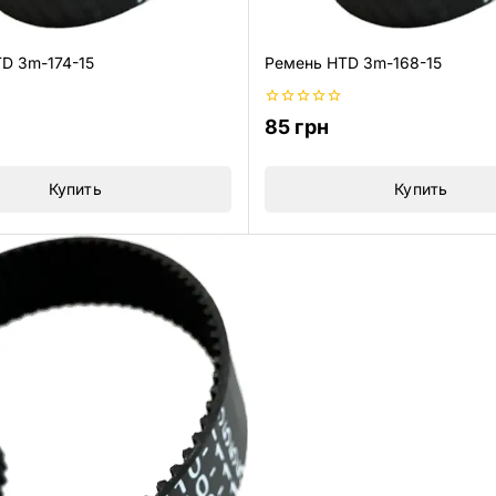
D 3m-174-15
Ремень HTD 3m-168-15
0
85
грн
из
5
Купить
Купить