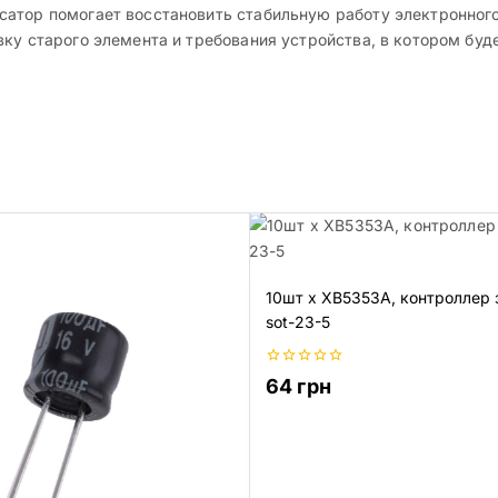
атор помогает восстановить стабильную работу электронного 
ку старого элемента и требования устройства, в котором буд
10шт х XB5353A, контроллер 
sot-23-5
0
64
грн
из
5