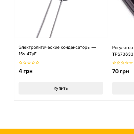
Электролитические конденсаторы —
Регулятор
16v 47µF
TPS73633
0
0
4
грн
70
грн
из
из
5
5
Купить