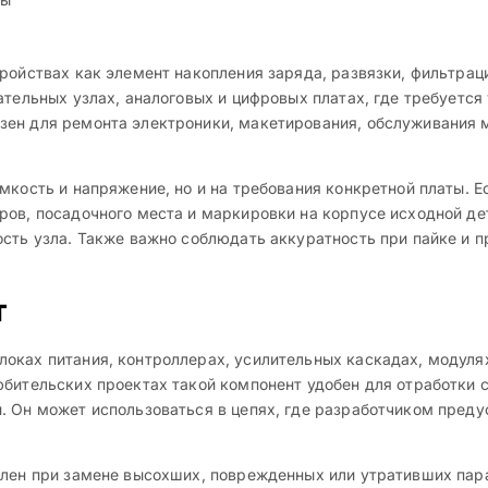
ройствах как элемент накопления заряда, развязки, фильтрац
ательных узлах, аналоговых и цифровых платах, где требуетс
зен для ремонта электроники, макетирования, обслуживания 
мкость и напряжение, но и на требования конкретной платы. Ес
ров, посадочного места и маркировки на корпусе исходной де
ость узла. Также важно соблюдать аккуратность при пайке и 
т
оках питания, контроллерах, усилительных каскадах, модуля
бительских проектах такой компонент удобен для отработки с
. Он может использоваться в цепях, где разработчиком пред
ален при замене высохших, поврежденных или утративших пар