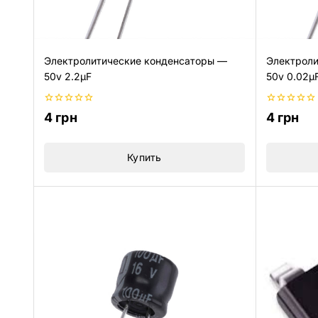
Электролитические конденсаторы —
Электроли
50v 2.2µF
50v 0.02µ
0
0
4
грн
4
грн
из
из
5
5
Купить