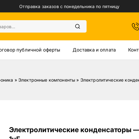
Отправка заказов с понедельника по пятницу
оговор публичной оферты
Доставка и оплата
Конт
роника
»
Электронные компоненты
»
Электролитические конден
Электролитические конденсаторы —
1µF