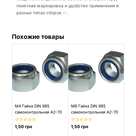
понятная маркировка и удобство применения в
разных типах сборок ✅.
Похожие товары
М4 Гайка DIN 985
M8 Гайка DIN 985
самоконтрольная A2-70
самоконтрольная A2-70
0
0
1,50
грн
1,50
грн
из
из
5
5