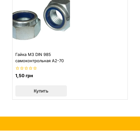
Гайка M3 DIN 985
самоконтрольная A2-70
0
1,50
грн
из
5
Купить