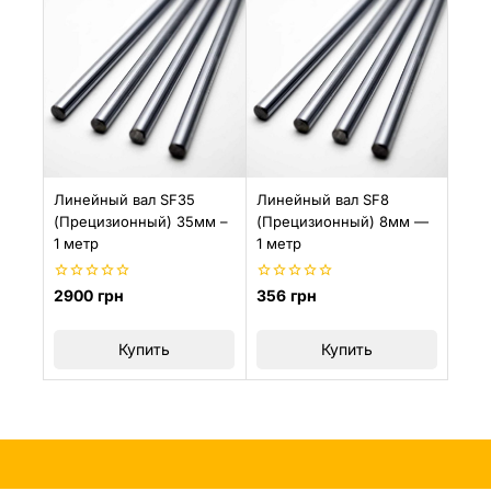
Линейный вал SF35
Линейный вал SF8
(Прецизионный) 35мм –
(Прецизионный) 8мм —
1 метр
1 метр
0
0
2900
грн
356
грн
из
из
5
5
Купить
Купить