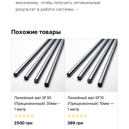
механизма, чтобы получить оптимальный
результат в работе системы. ✅
Похожие товары
Линейный вал SF30
Линейный вал SF10
(Прецизионный) 30мм –
(Прецизионный) 10мм —
1 метр
1 метр
0
0
2500
грн
389
грн
из
из