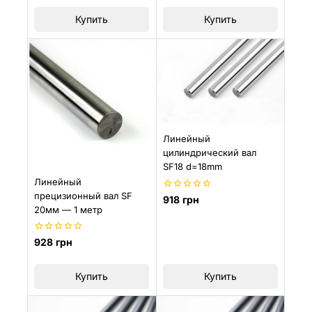
5
5
Купить
Купить
Линейный
цилиндрический вал
SF18 d=18mm
Линейный
прецизионный вал SF
0
918
грн
из
20мм — 1 метр
5
0
928
грн
из
5
Купить
Купить