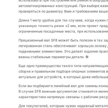
использовать при построении или ремонте оборудо
автоматизированных конструкций. При выборе важ
проверяться по диаметру 8мм и требованиям ваше
Длина 1 метр удобна для тех случаев, когда нужен
указанную точность резки ±2 мм, если проект пред
ограниченные посадочные места, при использовани
Прецизионный вал SF8 может быть полезен в тех з
легированная сталь обеспечивает хорошую основу д
подвижными элементами. Это делает изделие прак
важны стабильные параметры детали. 🛠️
Еще одно преимущество такого типа направляющих
сборке и правильном подборе опорных элементов в
актуально для устройств, в которых даже небольш
Если вы подбираете линейный вал для замены изнош
В случае SF8 важным аргументом становится именн
характеристики напрямую связаны с рабочим ресу
Для покупателей, которым нужен надежный металли