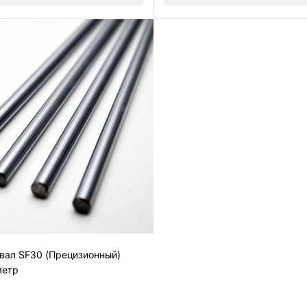
вал SF30 (Прецизионный)
метр