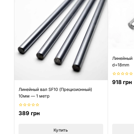
Линейный 
d=18mm
0
918
грн
из
5
Линейный вал SF10 (Прецизионный)
10мм — 1 метр
0
389
грн
из
5
Купить