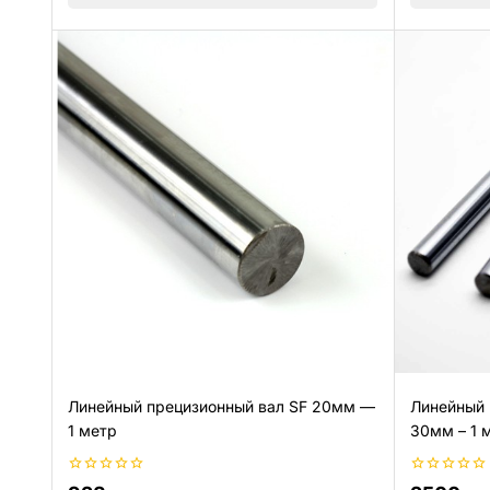
Линейный прецизионный вал SF 20мм —
Линейный 
1 метр
30мм – 1 
0
0