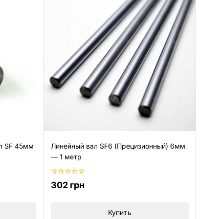
л SF 45мм
Линейный вал SF6 (Прецизионный) 6мм
— 1 метр
0
302
грн
из
5
Купить