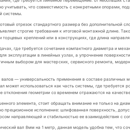
вания, где требуется линейное перемещение: от небольших ст
но учитывать, что совместимость с конкретными опорами, п
й системы.
 готовый отрезок стандартного размера без дополнительной сл
ъявляет строгие требования к итоговой монтажной длине. Так
и торцевых креплений или в конструкциях, где длина направ
адачах, где требуется сочетание компактного диаметра и мех
ля эксплуатации в линейных узлах, а упрочнение поверхности
тичным выбором для мастерских, сервисного ремонта, модерн
 валов — универсальность применения в составе различных 
ал может использоваться как часть системы, где требуется р
ие отклонения геометрии со временем отражаются на качестве
енного элемента, стоит обращать внимание не только на диаме
о прецизионное исполнение: шлифованная поверхность, допуск
рсом направляющей и стабильностью ее взаимодействия с со
ческий вал 8мм на 1 метр, данная модель удобна тем, что со