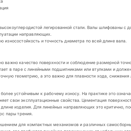
ка
ация
ысокоуглеродистой легированной стали. Валы шлифованы с до
плуатации направляющих.
ю износостойкость и точность диаметра по всей длине вала.
о важно качество поверхности и соблюдение размерной точн
тает в паре с линейными подшипниками или втулками и должен
точную геометрию, а это важно для плавности хода, снижения
 более устойчивым к рабочему износу. На практике это означ
яет свои эксплуатационные свойства. Цементация поверхност
 длине изделия. Для линейных направляющих это критично, п
рс пары трения.
ешением для компактных механизмов и различных самосборны