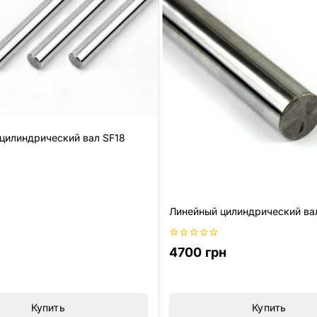
цилиндрический вал SF18
Линейный цилиндрический ва
0
4700
грн
из
5
Купить
Купить