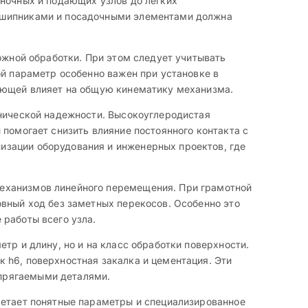
аночных и подающих узлов до легких
одшипниками и посадочными элементами должна
ожной обработки. При этом следует учитывать
ой параметр особенно важен при установке в
ляющей влияет на общую кинематику механизма.
анической надежности. Высокоуглеродистая
 помогает снизить влияние постоянного контакта с
изации оборудования и инженерных проектов, где
механизмов линейного перемещения. При грамотной
овный ход без заметных перекосов. Особенно это
 работы всего узла.
тр и длину, но и на класс обработки поверхности.
 h6, поверхностная закалка и цементация. Эти
прягаемыми деталями.
четает понятные параметры и специализированное