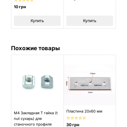
из
5
0
10
грн
из
5
Купить
Купить
Похожие товары
Пластина 20х60 мм
M4 Закладная Т гайка (t
nut сухарь) для
0
станочного профиля
30
грн