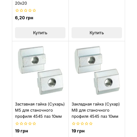
из
20х20
5
0
6,20
грн
из
5
Купить
Купить
Заставная гайка (Сухарь)
Закладная гайка (Сухар)
М5 для станочного
М8 для станочного
профиля 4545 паз 10мм
профиля 4545 паз 10мм
0
0
19
грн
19
грн
из
из