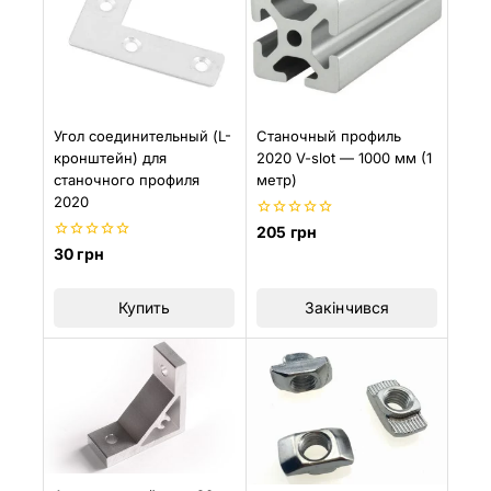
Угол соединительный (L-
Станочный профиль
кронштейн) для
2020 V-slot — 1000 мм (1
станочного профиля
метр)
2020
0
205
грн
из
0
30
грн
5
из
5
Купить
Закінчився