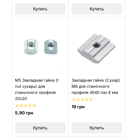
5
5
Купить
Купить
M5 Закладная гайка (t
Закладная гайка (Сухар)
nut сухарь) для
М6 для станочного
станочного профиля
профиля 4040 паз 8 мм
20х20
0
19
грн
из
0
5,90
грн
5
из
5
Купить
Купить