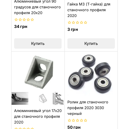
Алюминиевый угол 90
Гайка M3 (Т-гайка) для
градусов для станочного
станочного профиля
профиля 20х20
2020
0
34
грн
0
3
грн
из
из
5
5
Купить
Купить
Ролик для станочного
профиля 2020 3030
Алюминиевый угол 17х20
черный
для станочного профиля
2020
0
50
грн