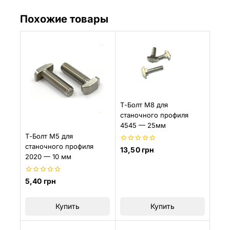
Похожие товары
Т-Болт М8 для
станочного профиля
4545 — 25мм
Т-Болт М5 для
станочного профиля
0
13,50
грн
из
2020 — 10 мм
5
0
5,40
грн
из
5
Купить
Купить