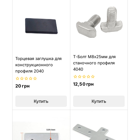
Т-Болт М8х25мм для
Торцевая заглушка для
станочного профиля
конструкционного
4040
профиля 2040
0
12,50
грн
0
20
грн
из
из
5
5
Купить
Купить