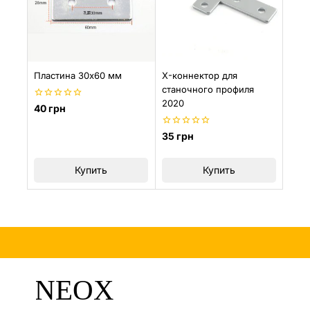
Пластина 30х60 мм
X-коннектор для
станочного профиля
2020
0
40
грн
из
5
0
35
грн
из
5
Купить
Купить