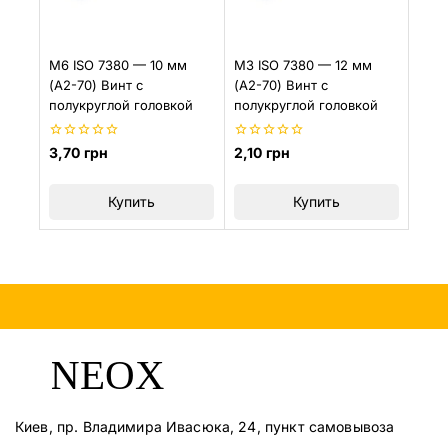
M6 ISO 7380 — 10 мм
M3 ISO 7380 — 12 мм
(A2-70) Винт с
(A2-70) Винт с
полукруглой головкой
полукруглой головкой
0
0
3,70
грн
2,10
грн
из
из
5
5
Купить
Купить
Киев, пр. Владимира Ивасюка, 24, пункт самовывоза