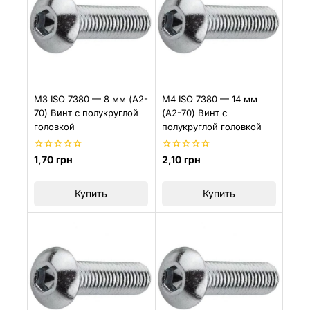
M3 ISO 7380 — 8 мм (A2-
M4 ISO 7380 — 14 мм
70) Винт с полукруглой
(A2-70) Винт с
головкой
полукруглой головкой
0
0
1,70
грн
2,10
грн
из
из
5
5
Купить
Купить