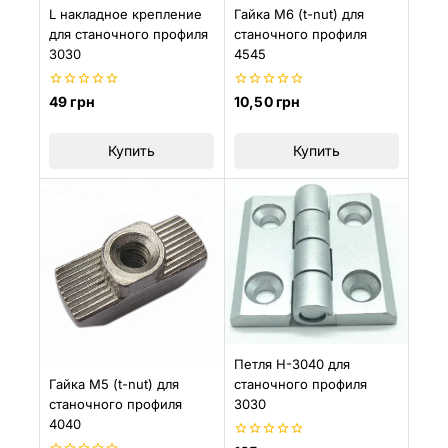
L накладное крепление
Гайка М6 (t-nut) для
для станочного профиля
станочного профиля
3030
4545
0
0
49
грн
10,50
грн
из
из
5
5
Купить
Купить
Петля H-3040 для
Гайка М5 (t-nut) для
станочного профиля
станочного профиля
3030
4040