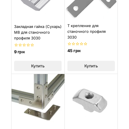
Т крепление для
Закладная гайка (Сухарь)
станочного профиля
М8 для станочного
3030
профиля 3030
0
45
грн
0
9
грн
из
из
5
5
Купить
Купить