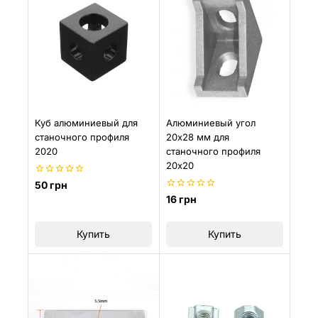
Куб алюминиевый для
Алюминиевый угол
станочного профиля
20х28 мм для
2020
станочного профиля
20х20
0
50
грн
из
0
16
грн
5
из
5
Купить
Купить