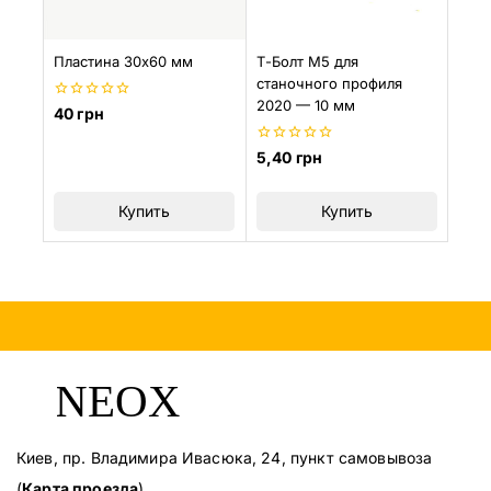
Пластина 30х60 мм
Т-Болт М5 для
станочного профиля
2020 — 10 мм
0
40
грн
из
5
0
5,40
грн
из
5
Купить
Купить
Киев, пр. Владимира Ивасюка, 24, пункт самовывоза
(
Карта проезда
)