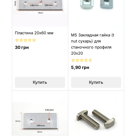
Пластина 20х60 мм
M5 Закладная гайка (t
nut сухарь) для
0
станочного профиля
30
грн
из
20х20
5
0
5,90
грн
из
5
Купить
Купить