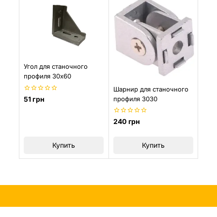
Угол для станочного
профиля 30х60
Шарнир для станочного
0
профиля 3030
51
грн
из
5
0
240
грн
из
5
Купить
Купить