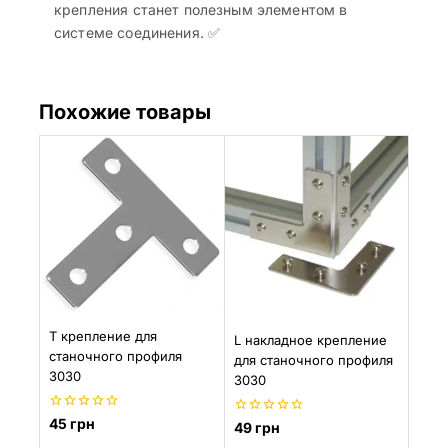
крепления станет полезным элементом в
системе соединения. ✅
Похожие товары
Т крепление для
L накладное крепление
станочного профиля
для станочного профиля
3030
3030
0
45
грн
0
49
грн
из
из