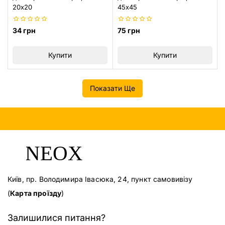
20х20
45х45
0
0
34
грн
75
грн
з
з
5
5
Купити
Купити
Показати Ще
Київ, пр. Володимира Івасюка, 24, пункт самовивізу
(
Карта проїзду
)
Залишилися питання?