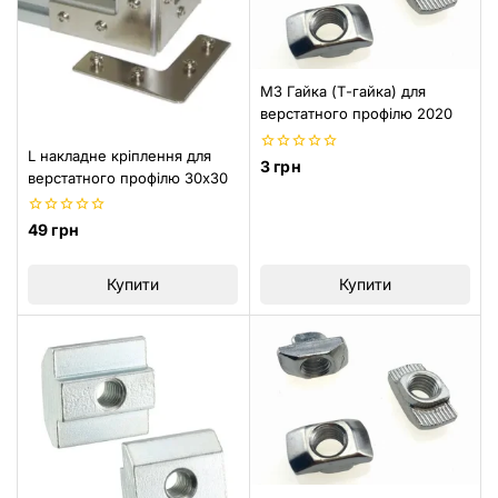
M3 Гайка (Т-гайка) для
верстатного профілю 2020
L накладне кріплення для
0
3
грн
верстатного профілю 30х30
з
5
0
49
грн
з
5
Купити
Купити