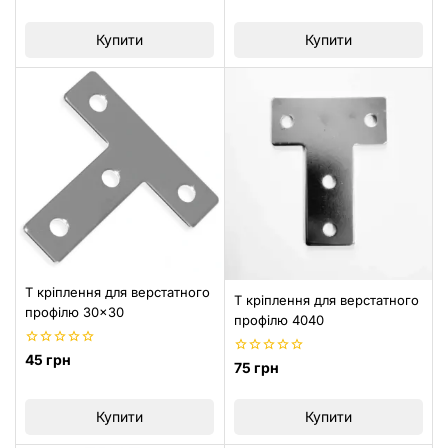
з
з
5
5
Купити
Купити
T кріплення для верстатного
T кріплення для верстатного
профілю 30×30
профілю 4040
0
45
грн
0
75
грн
з
з
5
5
Купити
Купити