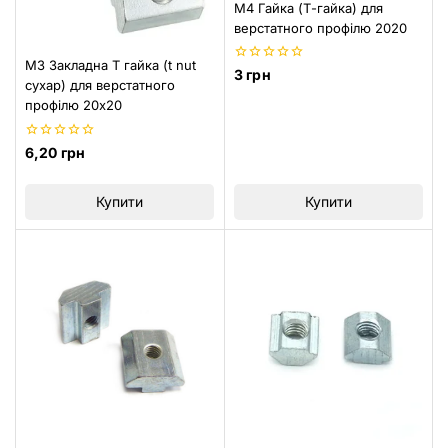
M4 Гайка (Т-гайка) для
верстатного профілю 2020
M3 Закладна Т гайка (t nut
0
3
грн
сухар) для верстатного
з
5
профілю 20х20
0
6,20
грн
з
5
Купити
Купити