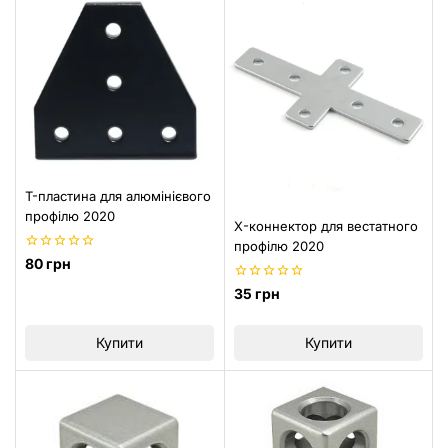
T-пластина для алюмінієвого
профілю 2020
X-коннектор для вестатного
профілю 2020
0
80
грн
з
5
0
35
грн
з
5
Купити
Купити