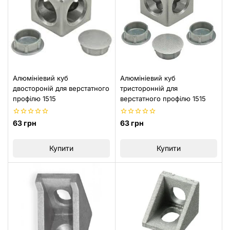
Алюмініевий куб
Алюмініевий куб
двостороній для верстатного
тристоронній для
профілю 1515
верстатного профілю 1515
0
0
63
грн
63
грн
з
з
5
5
Купити
Купити