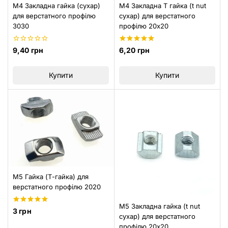
M4 Закладна гайка (сухар)
M4 Закладна Т гайка (t nut
для верстатного профілю
сухар) для верстатного
3030
профілю 20х20
0
5.00
9,40
грн
6,20
грн
з
з 5
5
Купити
Купити
M5 Гайка (Т-гайка) для
верстатного профілю 2020
M5 Закладна гайка (t nut
5.00
3
грн
сухар) для верстатного
з 5
профілю 20х20