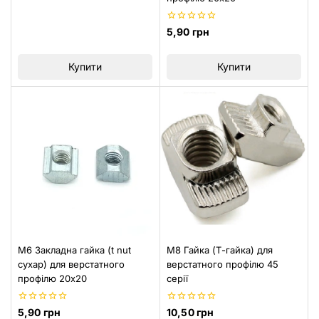
0
5,90
грн
з
5
Купити
Купити
M6 Закладна гайка (t nut
M8 Гайка (Т-гайка) для
сухар) для верстатного
верстатного профілю 45
профілю 20х20
серії
0
0
5,90
грн
10,50
грн