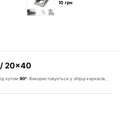
10
грн
 / 20×40
під кутом
90°
. Використовується у збірці каркасів,