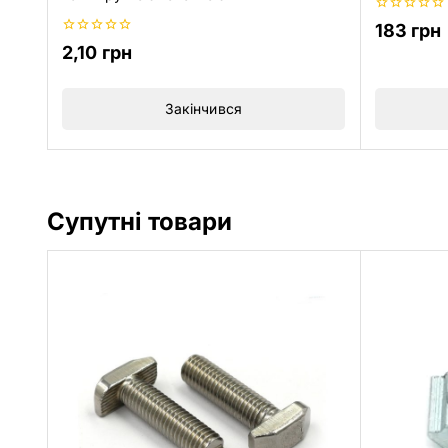
0
183
грн
з
0
2,10
грн
5
з
5
Закінчився
Супутні товари