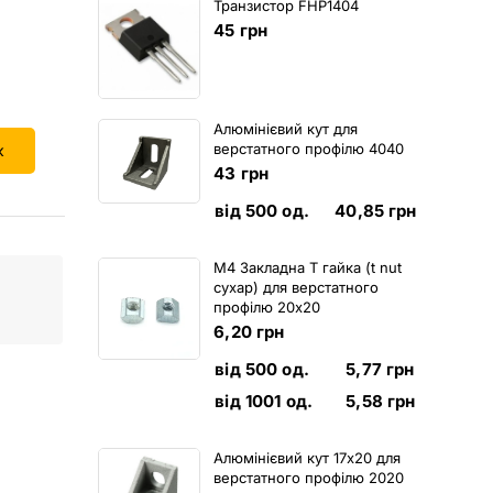
Транзистор FHP1404
45
грн
Алюмінієвий кут для
верстатного профілю 4040
к
43
грн
від 500 од.
40,85
грн
M4 Закладна Т гайка (t nut
сухар) для верстатного
профілю 20х20
6,20
грн
від 500 од.
5,77
грн
від 1001 од.
5,58
грн
Алюмінієвий кут 17х20 для
верстатного профілю 2020