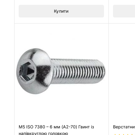
5
5
Купити
M5 ISO 7380 – 6 мм (A2-70) Гвинт із
Верстатни
напівкруглою головкою