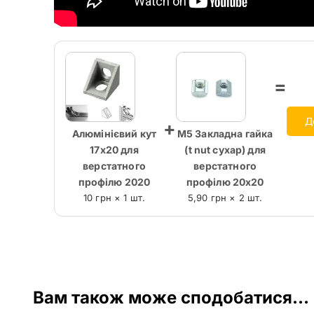
=
Д
+
Алюмінієвий кут
M5 Закладна гайка
17х20 для
(t nut сухар) для
верстатного
верстатного
профілю 2020
профілю 20х20
10
грн
× 1 шт.
5,90
грн
× 2 шт.
Вам також може сподобатися…