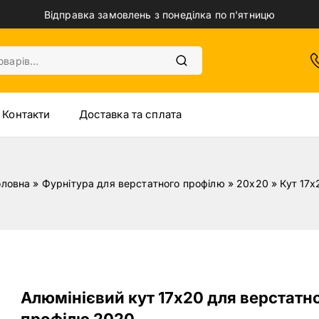
Відправка замовлень з понеділка по п'ятницю
Контакти
Доставка та сплата
оловна
»
Фурнітура для верстатного профілю
»
20х20
»
Кут 17х
Алюмінієвий кут 17х20 для верстатн
профілю 2020