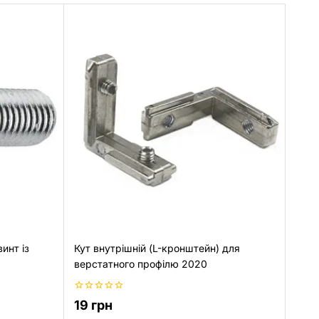
инт із
Кут внутрішній (L-кронштейн) для
верстатного профілю 2020
0
19
грн
з