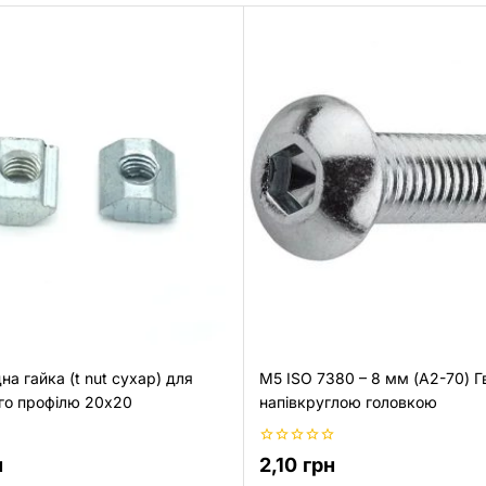
а гайка (t nut сухар) для
M5 ISO 7380 – 8 мм (A2-70) Гв
го профілю 20х20
напівкруглою головкою
0
н
2,10
грн
з