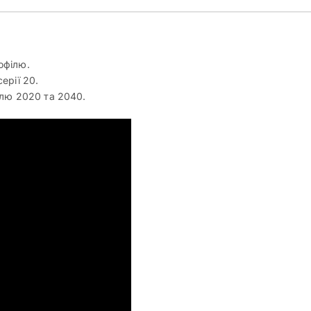
офілю.
ерії 20.
ілю 2020 та 2040.