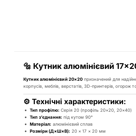
🔩 Кутник алюмінієвий 17×2
Кутник алюмінієвий 20×20
призначений для надійно
корпусів, меблів, верстатів, 3D-принтерів, огорож т
⚙️ Технічні характеристики:
Тип профілю:
Серія 20 (профіль 20×20, 20×40)
Тип з’єднання:
під кутом 90°
Матеріал:
алюмінієвий сплав
Розміри (Д×Ш×В):
20 × 17 × 20 мм