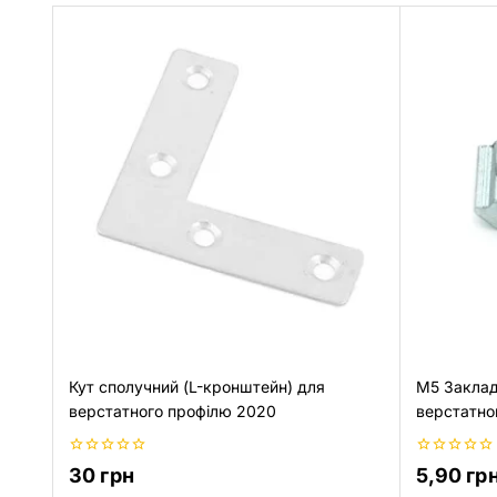
Кут сполучний (L-кронштейн) для
M5 Закладн
верстатного профілю 2020
верстатно
0
0
30
грн
5,90
гр
з
з