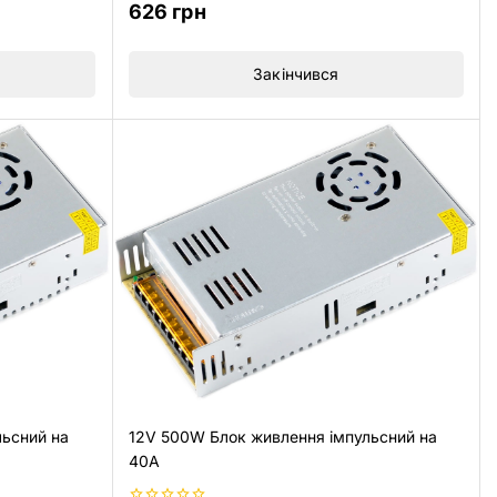
0
626
грн
з
5
Закінчився
льсний на
12V 500W Блок живлення імпульсний на
40А