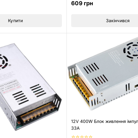
0
609
грн
з
5
Купити
Закінчився
12V 400W Блок живлення імпу
33А