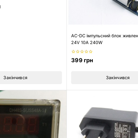
н
AC-DC імпульсний блок живле
24V 10A 240W
0
399
грн
з
5
Закінчився
Закінчився