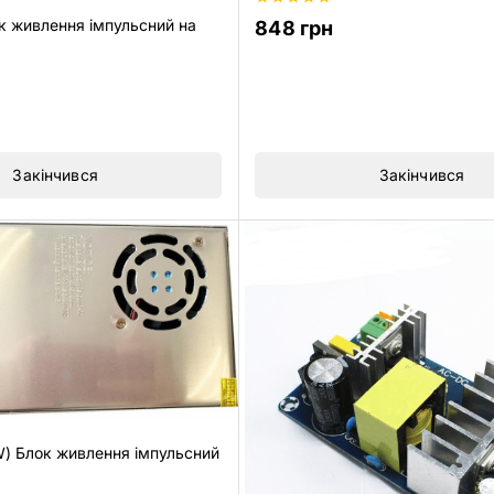
0
 живлення імпульсний на
848
грн
з
5
Закінчився
Закінчився
) Блок живлення імпульсний