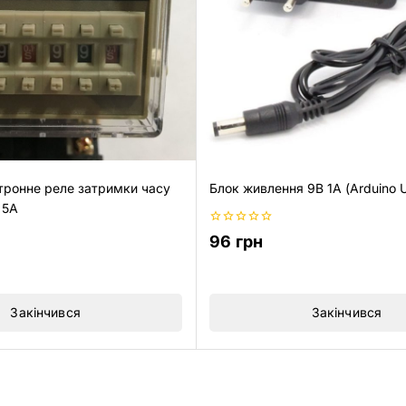
тронне реле затримки часу
Блок живлення 9В 1А (Arduino 
 5A
0
96
грн
з
5
Закінчився
Закінчився