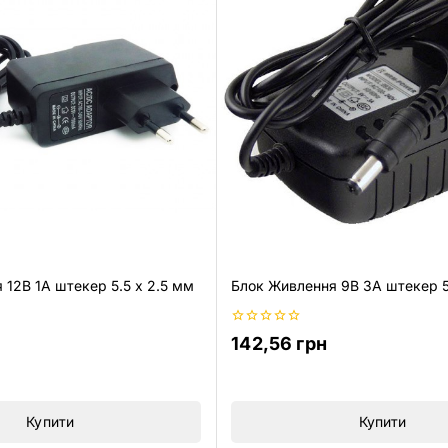
 12В 1А штекер 5.5 х 2.5 мм
Блок Живлення 9В 3А штекер 
0
142,56
грн
з
5
Купити
Купити