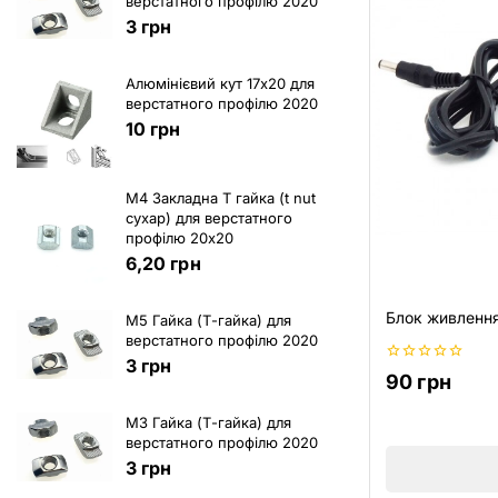
верстатного профілю 2020
3
грн
Алюмінієвий кут 17х20 для
верстатного профілю 2020
10
грн
M4 Закладна Т гайка (t nut
сухар) для верстатного
профілю 20х20
6,20
грн
Блок живлення
M5 Гайка (Т-гайка) для
верстатного профілю 2020
3
грн
0
90
грн
з
5
M3 Гайка (Т-гайка) для
верстатного профілю 2020
3
грн