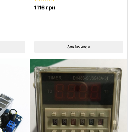
0
1116
грн
з
5
Закінчився