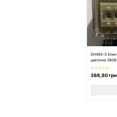
DH48S-S Елек
циклічне 380В
0
388,80
грн
з
5