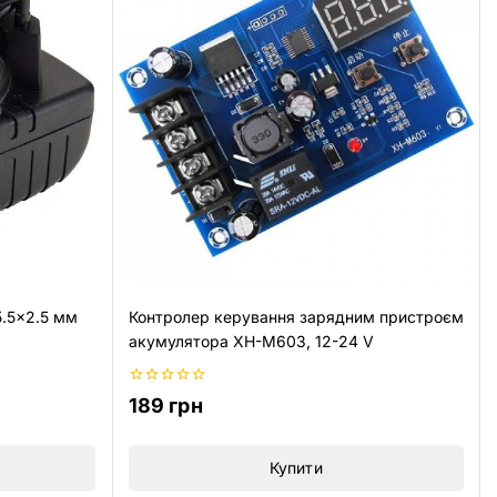
5.5×2.5 мм
Контролер керування зарядним пристроєм
акумулятора XH-M603, 12-24 V
0
189
грн
з
5
Купити