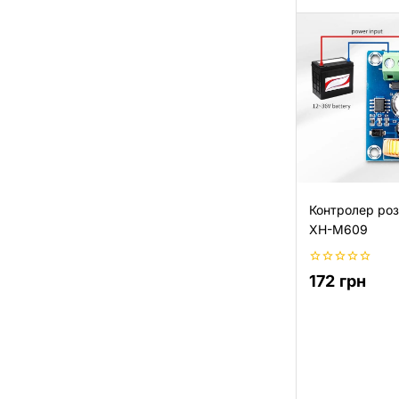
Контролер роз
XH-M609
0
172
грн
з
5