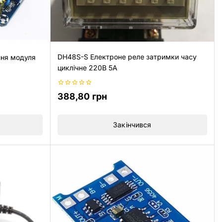
DH48S-S Електроне реле затримки часу
ння модуля
циклічне 220В 5A
0
388,80
грн
з
5
Закінчився