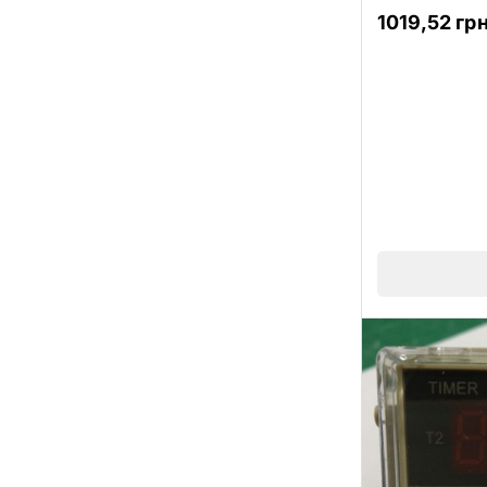
0
1019,52
гр
з
5