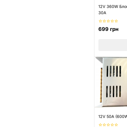
12V 360W Блок
30А
0
699
грн
з
5
12V 50А (600W