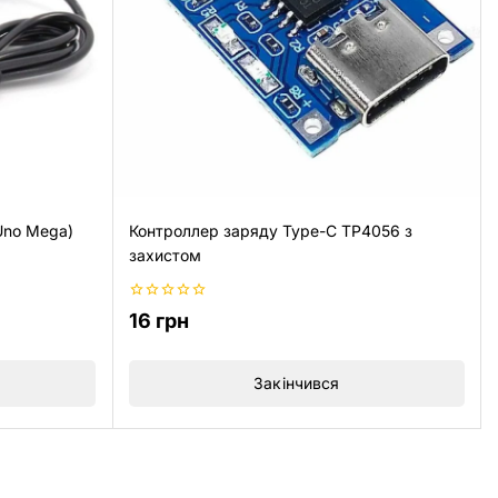
Uno Mega)
Контроллер заряду Type-C TP4056 з
захистом
0
16
грн
з
5
Закінчився