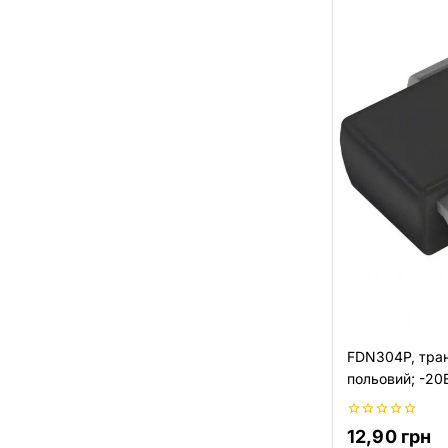
FDN304P, тра
польовий; -20В
0
12,90
грн
з