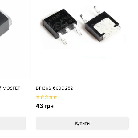
ий MOSFET
BT136S-600E 252
0
43
грн
з
5
Купити