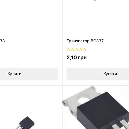
733
Транзистор BC337
0
2,10
грн
з
5
Купити
Купити