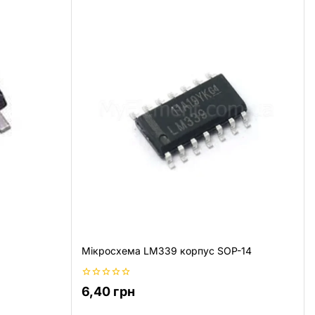
Мікросхема LM339 корпус SOP-14
0
6,40
грн
з
5