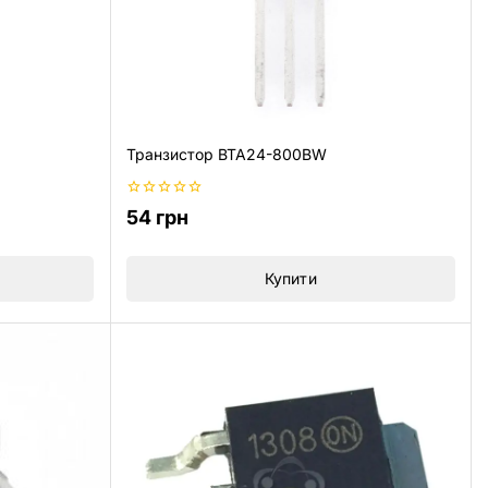
Транзистор BTA24-800BW
0
54
грн
з
5
Купити