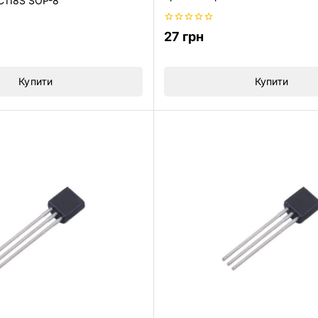
C118S SOP-8
0
27
грн
з
5
Купити
Купити