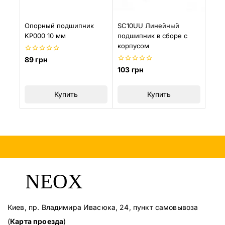
Опорный подшипник
SC10UU Линейный
KP000 10 мм
подшипник в сборе с
корпусом
0
89
грн
из
0
103
грн
5
из
5
Купить
Купить
Киев, пр. Владимира Ивасюка, 24, пункт самовывоза
(
Карта проезда
)