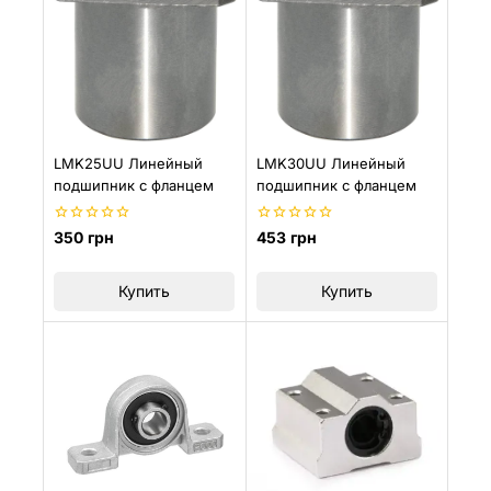
LMK25UU Линейный
LMK30UU Линейный
подшипник с фланцем
подшипник с фланцем
0
0
350
грн
453
грн
из
из
5
5
Купить
Купить