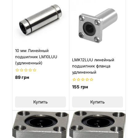
10 мм Линейный
подшипник LM10LUU
LMK12LUU линейный
(удлиненный)
подшипник фланца
удлиненный
0
89
грн
из
5
0
155
грн
из
5
Купить
Купить