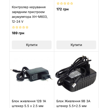
Контролер керування
0
172
грн
зарядним пристроєм
з
5
акумулятора XH-M603,
12-24 V
0
189
грн
з
5
Купити
Купити
Блок живлення 12В 1А
Блок Живлення 9В 3А
штекер 5.5 х 2.5 мм
штекер 5.5×2.5 мм