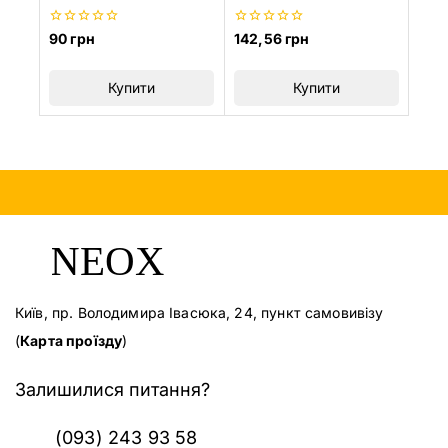
0
0
90
грн
142,56
грн
з
з
5
5
Купити
Купити
Київ, пр. Володимира Івасюка, 24, пункт самовивізу
(
Карта проїзду
)
Залишилися питання?
(093) 243 93 58