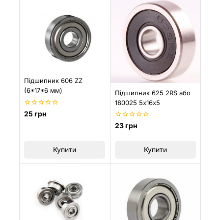
Підшипник 606 ZZ
(6*17*6 мм)
Підшипник 625 2RS або
180025 5х16х5
0
25
грн
з
0
23
грн
5
з
5
Купити
Купити