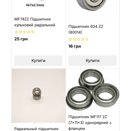
MF74ZZ Підшипник
кульковий радіальний
Підшипник 604 ZZ
(80014)
0
25
грн
з
0
16
грн
5
з
5
Купити
Купити
Підшипник MF117 2Z
(7x11x3) однорядний з
фланцем
Радиальный підшипник