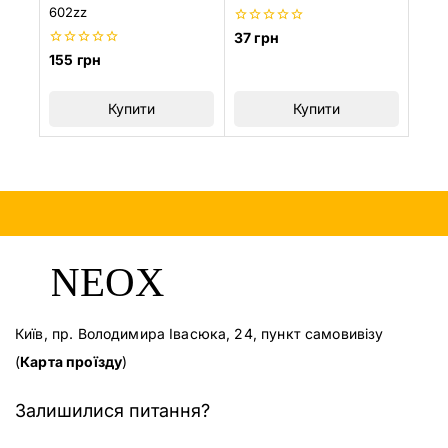
602zz
0
37
грн
з
0
155
грн
5
з
5
Купити
Купити
Київ, пр. Володимира Івасюка, 24, пункт самовивізу
(
Карта проїзду
)
Залишилися питання?